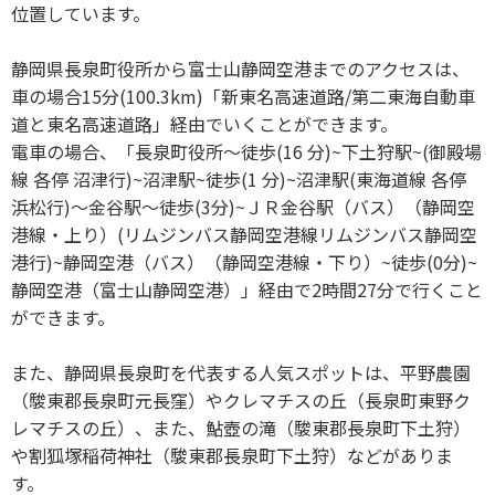
位置しています。
静岡県長泉町役所から富士山静岡空港までのアクセスは、
車の場合15分(100.3km)「新東名高速道路/第二東海自動車
道と東名高速道路」経由でいくことができます。
電車の場合、「長泉町役所〜徒歩(16 分)~下土狩駅~(御殿場
線 各停 沼津行)~沼津駅~徒歩(1 分)~沼津駅(東海道線 各停
浜松行)〜金谷駅〜徒歩(3分)~ＪＲ金谷駅（バス）（静岡空
港線・上り）(リムジンバス静岡空港線リムジンバス静岡空
港行)~静岡空港（バス）（静岡空港線・下り）~徒歩(0分)~
静岡空港（富士山静岡空港）」経由で2時間27分で行くこと
ができます。
また、静岡県長泉町を代表する人気スポットは、平野農園
（駿東郡長泉町元長窪）やクレマチスの丘（長泉町東野ク
レマチスの丘）、また、鮎壺の滝（駿東郡長泉町下土狩）
や割狐塚稲荷神社（駿東郡長泉町下土狩）などがありま
す。