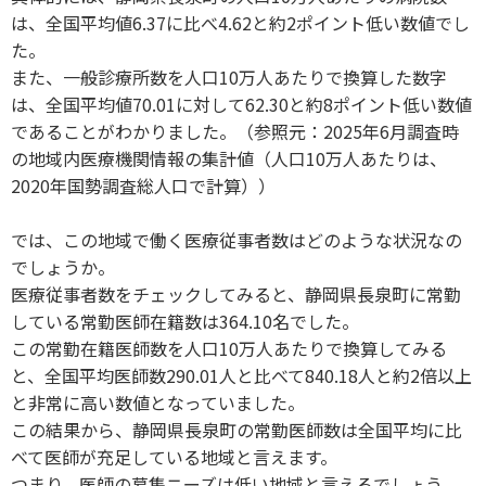
は、全国平均値6.37に比べ4.62と約2ポイント低い数値でし
た。
また、一般診療所数を人口10万人あたりで換算した数字
は、全国平均値70.01に対して62.30と約8ポイント低い数値
であることがわかりました。（参照元：2025年6月調査時
の地域内医療機関情報の集計値（人口10万人あたりは、
2020年国勢調査総人口で計算））
では、この地域で働く医療従事者数はどのような状況なの
でしょうか。
医療従事者数をチェックしてみると、静岡県長泉町に常勤
している常勤医師在籍数は364.10名でした。
この常勤在籍医師数を人口10万人あたりで換算してみる
と、全国平均医師数290.01人と比べて840.18人と約2倍以上
と非常に高い数値となっていました。
この結果から、静岡県長泉町の常勤医師数は全国平均に比
べて医師が充足している地域と言えます。
つまり、医師の募集ニーズは低い地域と言えるでしょう。