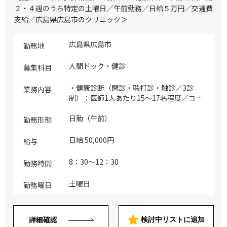
２・４週のうち特定の土曜日／午前勤務／日給５万円／交通費
支給／広島県広島市のクリニック＞
広島県広島市
勤務地
人間ドック・健診
募集科目
・健康診断（問診・聴打診・触診／3診
業務内容
制）：医師1人あたり15～17名程度／コマ
・画像診断（読影）：胸部X線・胃部X
線・腹部エコーの読影 ※専用システムへ
日勤（午前）
勤務形態
の入力が勤務に含まれます（コード化され
ている病名や症状をクリックして選択する
日給 50,000円
給与
のみ）
8：30～12：30
勤務時間
土曜日
勤務曜日
詳細確認
検討中リストに追加