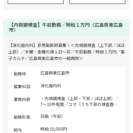
【内視鏡検査】午前勤務／時給１万円（広島県東広島
市）
【消化器内科】非常勤医師募集！＜内視鏡検査（上下部／ほぼ
上部）／木曜・金曜の週１日～可／午前勤務／時給１万円／電
子カルテ／広島県東広島市の一般病院＞
広島県東広島市
勤務地
消化器内科
募集科目
・内視鏡検査（上部・下部／ほぼ上部）：
業務内容
7～10件程度／コマ（うち下部の検査数は
概ね0～1件程度） ※内視鏡メーカー：フ
ジフィルム1列
日勤（午前）
勤務形態
時給 10,000円
給与