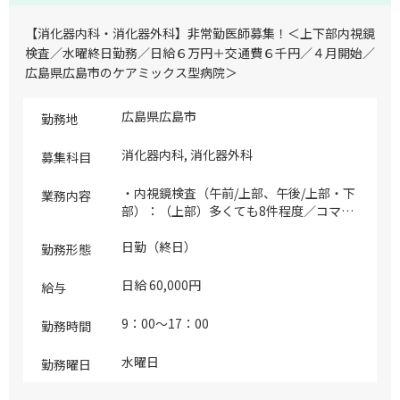
【消化器内科・消化器外科】非常勤医師募集！＜上下部内視鏡
検査／水曜終日勤務／日給６万円＋交通費６千円／４月開始／
広島県広島市のケアミックス型病院＞
広島県広島市
勤務地
消化器内科, 消化器外科
募集科目
・内視鏡検査（午前/上部、午後/上部・下
業務内容
部）：（上部）多くても8件程度／コマ
（下部）0～2件程度／コマ ※下部は基本
的に他の曜日対応で間に合うことが多いた
日勤（終日）
勤務形態
め、対応することは少ない傾向にあります
が、稀にご対応いただく場合もございます
日給 60,000円
給与
ので、その際はご対応いただけますようお
願いいたします ※休憩中（120分）は、院
9：00～17：00
勤務時間
内の部屋で過ごされたり、車待機されてい
たり、外出されていたりご自由にお過ごし
水曜日
勤務曜日
ください ※内視鏡メーカー：富士フィル
ム