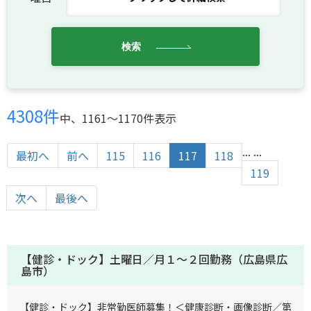
検索
4308件
中、1161〜1170件表示
...
...
最初へ
前へ
115
116
117
118
119
次へ
最後へ
【健診・ドック】土曜日／月１～２回勤務（広島県広
島市）
【健診・ドック】非常勤医師募集！＜健康診断・画像診断／第