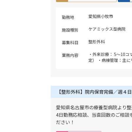
く想定です ※現在の訪
て居宅）で、今後も居
愛知県小牧市
いく予定です ※現在
勤務地
りますが、訪問診療患
に適した電子カルテの
ケアミックス型病院
施設種別
整形外科
募集科目
・外来診療： 5～10コマ
業務内容
定） ・病棟管理：主
対応 ※オペは現在実施
【整形外科】院内保育完備／週４日
愛知県名古屋市の療養型病院より整
4日勤務応相談、当直回数のご相談
ださい！