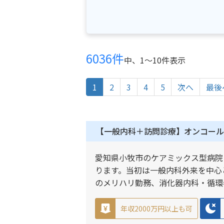
6036件
中、1〜10件表示
1
2
3
4
5
次へ
最後
【一般内科＋訪問診療】オンコール
愛知県小牧市のケアミックス型病院
ります。当初は一般内科外来を中心
のメリハリ勤務、消化器内科・循環
年収2000万円以上も可