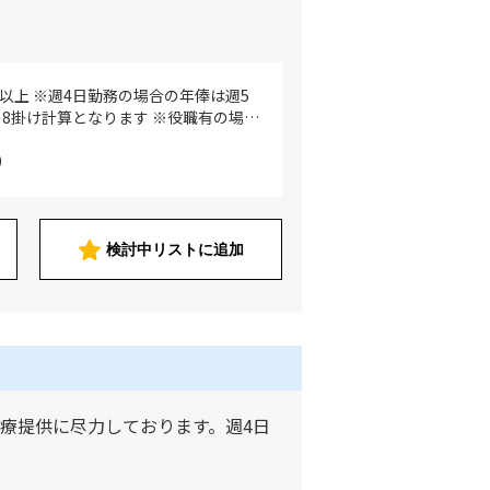
万円以上 ※週4日勤務の場合の年俸は週5
8掛け計算となります ※役職有の場合
 ※ご経験、現年収を考慮致します
0
検討中リストに追加
療提供に尽力しております。週4日