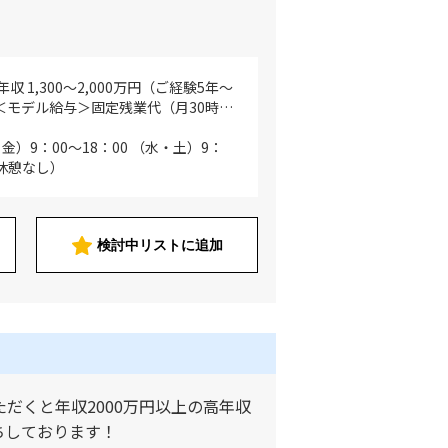
収 1,300～2,000万円（ご経験5年～
 ＜モデル給与＞固定残業代（月30時間
験5年目の場合）年収 1,300～1,600
0年目の場合）年収 1,600～2,000万
）9：00～18：00 （水・土）9：
】年収 1,040～1,600万円（ご経験5年
（休憩なし）
） ＜モデル給与＞固定残業代（月30時
経験5年目の場合）年収 1,040～
（ご経験10年目の場合）年収 1,280～
※スキル等に応じてこの限りではない ※
検討中リストに追加
、採用面談での人物評価、業務内容詳
ルに応じて最終決定させていただきま
（医師は年俸制のため）
だくと年収2000万円以上の高年収
ちしております！