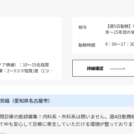
【週5日勤務】年
給与
年～15年目の
年俸内訳：基
長以上は管理
9：00～17：3
勤務時間
ご経験・スキ
考：（経験15年
（部長の場合
ア病棟）：10～15名程度
考慮） ※日当
詳細確認
療：2～3コマ程度/週（1コマ
の年俸は週5日
域包括ケア病棟での病棟管理業
の転院及び当院外来からの入
での処置はご経験や希望により
完備（愛知県名古屋市）
問診療の医師募集！内科系・外科系は問いません。週4日勤務
て中も安心して診療に専念していただける環境が整っておりま