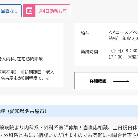
（月数件） 5.ワクチン接
行政からの依頼があれば別枠
当直なし
週4日勤務も可
、残り番 ※宿直：月1回程度、
り、救外は時々 ※早出：当直
発から業務開始時間まで ※残
＜Aコース／ベ
の場合、業務終了時間から到
給与
勤務） 年収 2,
委員長
円 （週4日勤務
ール2ndコー
（平日）8：30
勤務時間
＞ （週5日勤務
17：00 ※
 老人内科, 在宅訪問診療
年収 2,000万
ースのオンコ
居宅在宅） ※訪問範囲：老人
約1週間/月 
、名古屋市が8割程度で、その
詳細確認
せん（出動は委
市、豊山町、尾張旭市、東海市
数の調整（施設
10数名の常勤医師で担当し、
度）をご希望の
、医師お一人当たりの平均受
勤務／8：30～1
）は、施設患者250名もしく
勤務／8：30～
※対応数や評価に応じて、給与査
談（愛知県名古屋市）
勤務／8：30～1
居宅の比率は個別相談可能）
認知症、高血圧、脳梗塞後の
般病院より内科系・外科系医師募集！当直応相談、土日祝日休
転は施設訪問の場合は、基本的
本人が対応（但し、運転不可
・外科系ともにご相談いただけますのでお気軽にお問合せ下さ