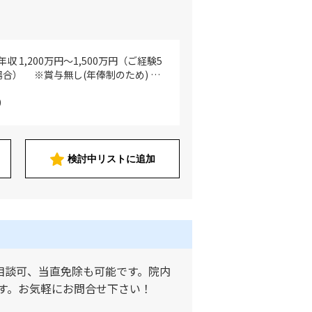
収 1,200万円～1,500万円（ご経験5
場合） ※賞与無し(年俸制のため) ※
本給・職務手当・みなし残業代（副部
監督者のため役職給を別途支給） ※
0
ル/資格・現給等を考慮し決定 ※参
の場合）年収 1,500万円程度
）年収 1,600万円以上（経験等
直手当は別途支給 ※週4日勤務の場合
検討中リストに追加
勤務の場合の8掛け計算となります
相談可、当直免除も可能です。院内
す。お気軽にお問合せ下さい！