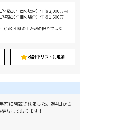
経験10年目の場合】年収 2,000万円
経験10年目の場合】年収 1,600万円
の人物評価、業務内容詳細、個々スキ
決定させていただきます ※賞与及び
00 （個別相談の上左記の限りではな
機料を含む
検討中リストに追加
年前に開設されました。週4日から
お待ちしております！