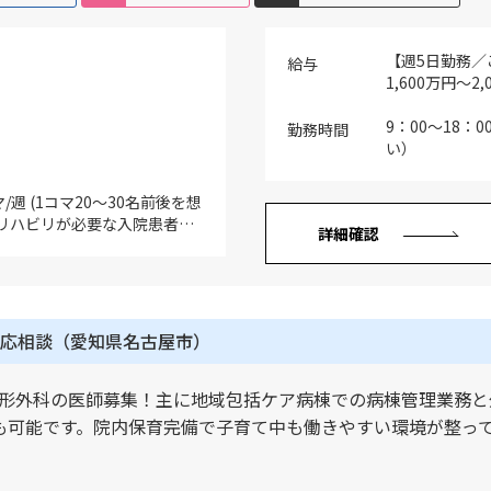
問診療患者数は約10名（すべ
宅を中心に患者数を増やして
【週5日勤務／
は病院でカルテ入力を行ってお
給与
1,600万円～
者数の増加に応じて訪問診療
1,600万円 （
導入も検討しております
（ご経験20年目
9：00～18
勤務時間
／ご経験10年～
い）
1,800万円 （
（ご経験15年目
/週 (1コマ20～30名前後を想
年目の場合）年収
にリハビリが必要な入院患者の
詳細確認
物評価の上査定
していません
賞与無し（医
応相談（愛知県名古屋市）
形外科の医師募集！主に地域包括ケア病棟での病棟管理業務と
も可能です。院内保育完備で子育て中も働きやすい環境が整っ