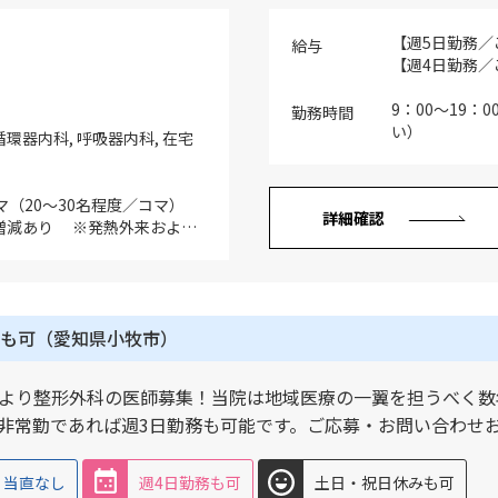
【週5日勤務／ご
給与
【週4日勤務／ご
※採用面談で
ルに応じて最終
9：00～19：
勤務時間
オンコール待
い）
循環器内科, 呼吸器内科, 在宅
マ（20～30名程度／コマ）
詳細確認
増減あり ※発熱外来および
外来対応あり（目安：1日5名
あり） ※医師体制：2診体制
居宅のみ／2026年4月時点）
者数拡大予定 ※運転は基
も可（愛知県小牧市）
が担当します ※主な症例：
性疾患、高齢者・障がい者、
子カルテ：あり（富士通） ※
より整形外科の医師募集！当院は地域医療の一翼を担うべく数
PACS：あり（ドクターネッ
非常勤であれば週3日勤務も可能です。ご応募・お問い合わせ
ち上げにご協力いただける医師
※当初は一般内科外来を中心に
診療の患者数増加に伴い将来
当直なし
週4日勤務も可
土日・祝日休みも可
とした勤務へ移行していただ