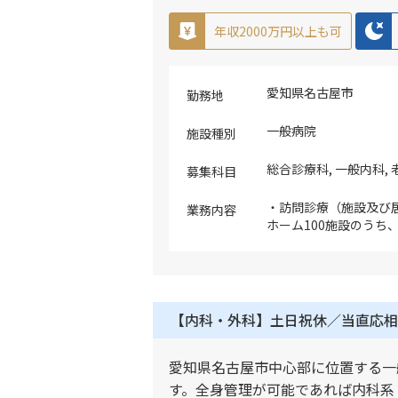
つけや訪問診療の患者様
種：主は外来診療中（
年収2000万円以上も可
で施行） 6.宿直、早出
主に病棟の急変や看取
が非常勤医の場合、出
愛知県名古屋市
り番：当直が非常勤医
勤務地
着まで 7.各種委員会の
一般病院
施設種別
総合診療科, 一般内科,
募集科目
・訪問診療（施設及び
業務内容
ホーム100施設のうち
他2割程度は、春日井
など ※各老人ホームを
施設の規模にもよるが
持ち患者数の目安（最大
は、居宅患者100名 
【内科・外科】土日祝休／当直応相
定の変動あり（施設・
※主な疾患：老人疾患
愛知県名古屋市中心部に位置する一
疾患、薬の処方 ※運
には法人車両にて医師
す。全身管理が可能であれば内科系