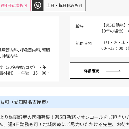
週4日勤務も可
土日・祝日休みも可
【週5日勤務】年
給与
10年の場合）
分）含む （ご経
万円 （ご経験1
（月・火・木・金
勤務時間
円 【週4日勤務
00～13：00
循環器内科, 呼吸器内科, 腎臓
～10年の場合
, 神経内科
間分）含む （ご
1,280万円 
度（20名程度/コマ） ・午
詳細確認
1,600万円 
4診体制） ・午後：16：00～
上記年俸幅は
 ※専門科以外の初診、再診も診
細、個々スキ
※専門外来の開設については応
す ※賞与無し
般・地域包括ケア、療養、回復
：15名程度（主治医制） ※
も可（愛知県名古屋市）
ア病棟 ※オンコールは週数
.訪問診療：週1～2コマ（3名
0件程度※複数の内科医師で担
より訪問診療の医師募集！週5日勤務でオンコールをご担当いた
院の申請は無 ※緊急は業務時
ん。週4日勤務も可！地域医療にご尽力いただける先生、お待
） 4.救急対応：主にかかり