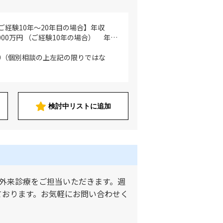
ご経験10年～20年目の場合】年収
2,000万円 （ご経験10年の場合） 年収
ご経験15年目の場合）年収 1,800万円
の場合）年収 2,000万円 【週4日勤務
：00（個別相談の上左記の限りではな
20年目の場合】年収 1,440万円～
ご経験10年の場合） 年収 1,440万円
の場合）年収 1,620万円 （ご経験20
 1,800万円 ※ご経験・スキル・人
 ※固定残業代（月40時間分）含む ※
検討中リストに追加
師は年俸制のため）
外来診療をご担当いただきます。週
ております。お気軽にお問い合わせく