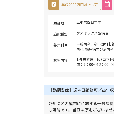
年収2000万円以上も可
三重県四日市市
勤務地
ケアミックス型病院
施設種別
一般内科, 消化器内科, 
募集科目
内科, 糖尿病内分泌内科
1.外来診療：週3コマ程
業務内容
前：9：00～12：00（
18：00（1診体制）
察していただきます 
相談 2.病棟管理（一
期リハビリテーション）
【訪問診療】週４日勤務可／高年収
主に一般・地域包括ケ
回、ほぼ電話対応のみ 3
程度/コマ／月20～3
愛知県名古屋市に位置する一般病院
当） ※在宅療養支援病
も可能です。当直は原則ございませ
間内のみの対応（月数回