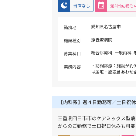
当直なし
週4日勤務も
愛知県名古屋市
勤務地
療養型病院
施設種別
総合診療科, 一般内科,
募集科目
・訪問診療：施設が約
業務内容
は居宅・施設含あわせ全
と非常勤複数名で対応
医師以外が担当します
れば検討可（1コマ程度
患者入院時の主治医（
【内科系】週４日勤務可／土日祝休
を担当し訪問診療に専
三重県四日市市のケアミックス型病
からのご勤務で土日祝日休みも可能