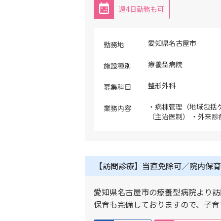
週4日勤務も可
愛知県名古屋市
勤務地
療養型病院
施設種別
整形外科
募集科目
・病棟管理（地域包括ケ
業務内容
（主治医制） ・外来診
20名程度） ※主に地
務として上流病院から
院患者を担当 ※外来
応相談
【訪問診療】当直免除可／院内保育
愛知県名古屋市の療養型病院より訪
保育も完備しておりますので、子育