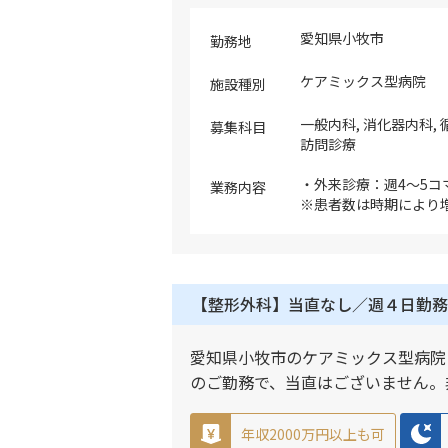
愛知県小牧市
勤務地
ケアミックス型病院
施設種別
一般内科, 消化器内科, 
募集科目
訪問診療
・外来診療：週4～5コ
業務内容
※患者数は時期により
新型コロナ陽性患者の
程度／日によって変動
・訪問診療：約10名（
※今後は居宅中心に患
【整形外科】当直なし／週４日勤務
本的に同行する看護師
風邪、高血圧などの慢
がん末期患者など ※電
愛知県小牧市のケアミックス型病院
オーダリング：なし ※
のご勤務で、当直はございません。
ト） ※訪問診療の立
を募集しております 
ご勤務いただき、訪問
年収2000万円以上も可
的には訪問診療を中心