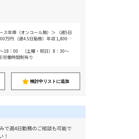
ース年俸（オンコール無）＞ （週5日
000万円 （週4.5日勤務）年収 1,800万
） 年収 1,600万円 ＜Bコース／オンコ
ル（月約1週間の持ち回り／出動無し）
～18：00 （土曜・祝日）8：30～
） 年収 2,200万円 （週4.5日勤務）
変形労働時間制有り
円 （週4日勤務） 年収1,800万円 ※Bコ
ールは、セカンドコール対応となり、
の持ち回りになりますが、出動はありま
託会社が対応致します） ※担当患者
検討中リストに追加
患者：220名程度、居宅患者：80名程
場合のベース給与は以下参照 （週4日
8：00） 年収 1,440万円 （週4.5日
18：00） 年収 1,620万円 （週5日
8：00） 年収 1,800万円
みで週4日勤務のご相談も可能で
い！