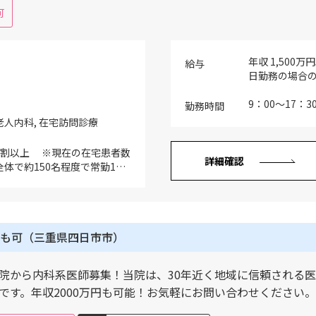
可
年収 1,500
給与
日勤務の場合の
役職手当を支給
9：00～17：3
勤務時間
 老人内科, 在宅訪問診療
9割以上 ※現在の在宅患者数
詳細確認
体で約150名程度で常勤1名
 ※ドライバーは原則として
 ※外来診療業務はご希望があ
/週） ※入院は訪問診療担当
数名程度・他の常勤医が入院
も可（三重県四日市市）
念することも可）
院から内科系医師募集！当院は、30年近く地域に信頼される医
です。年収2000万円も可能！お気軽にお問い合わせください。