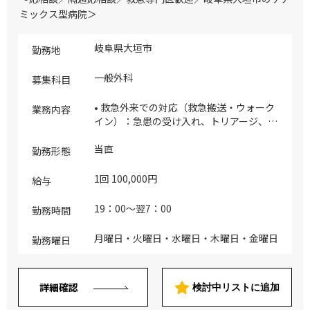
ミックス型病院＞
岐阜県大垣市
勤務地
一般外科
募集科目
• 救急外来での対応（救急搬送・ウォーク
業務内容
イン）：急患の受け入れ、トリアージ、初
期診療、必要に応じた入院判断など • 病棟
での診療サポート：入院患者の状態変化へ
当直
勤務形態
の対応、急変時の処置、指示出しなど • 医
療処置・診察補助：採血、点滴、注射、血
1回 100,000円
給与
圧測定などの基本的な処置を含みます • 患
者の生活支援：入院中の患者の生活援助
19：00～翌7：00
勤務時間
（食事・排泄・移動など）に関する指示や
対応 • 他職種との連携：看護師や救急スタ
月曜日・火曜日・水曜日・木曜日・金曜日
勤務曜日
ッフとの連携を取りながら夜間の医療体制
を維持します ※1名体制です（内科は別に
担当医師がいます） ※夜間帯の救急車台
詳細確認
数は季節によって違いはありますが、平均
検討中リストに追加
して5～7台／一晩（外科系が3～4割、内