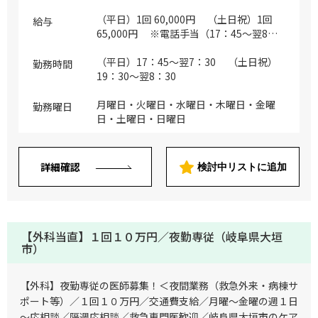
ト、冷蔵庫使用可能） ※当院から近隣に
お住まいの場合は自宅待機も相談可（明確
（平日）1回 60,000円 （土日祝）1回
給与
な基準がないためまずは面談でご相談くだ
65,000円 ※電話手当（17：45～翌8：
さい／自宅待機となった場合でも上記面談
45）：1,000円/回 ※出動手当：10,000円/
は必須です） ※往診時は、原則として看
回（17：45～21：59・6：00～8：45）、
（平日）17：45～翌7：30 （土日祝）
勤務時間
護師（※一部ドライバー）と2名で法人車
15,000円/回（22：00～翌5：59） ※勤務
19：30～翌8：30
にて訪問先へ移動していただきます ※夜
時間が短くなった場合は時間按分で計算
間のオンコール待機医師として、1st対応
※勤務曜日による給与変動なし
月曜日・火曜日・水曜日・木曜日・金曜
勤務曜日
の看護師から相談を受け必要に応じて往診
日・土曜日・日曜日
対応を行っていただきます／患者様からの
最初の電話対応は当院の看護師が担当し、
往診が必要と判断した場合に待機医師へ出
詳細確認
検討中リストに追加
動を依頼します／また患者様への対応方法
について、看護師から相談を受ける場合が
あります ※患者様から待機医師へ直接連
絡が入ることはありません ※往診対応に
不安がある場合は、院長へ相談することが
【外科当直】１回１０万円／夜勤専従（岐阜県大垣
可能です ※看取り件数：約400件/年 ※コ
市）
ール頻度：最大7～8件/日、出動頻度：最
大7～8件/日 ※電子カルテ有【メーカー：
【外科】夜勤専従の医師募集！＜夜間業務（救急外来・病棟サ
NTTエレクトロニクステクノ（モバカ
ポート等）／１回１０万円／交通費支給／月曜～金曜の週１日
ル）】
～応相談／隔週応相談／救急専門医歓迎／岐阜県大垣市のケア