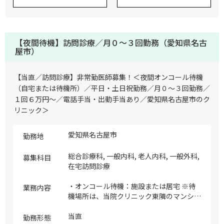
【夜間待機】訪問診療／月０～３回勤務（愛知県名古
屋市）
【当直／訪問診療】非常勤医師募集！＜夜間オンコール待機
（自宅または待機所）／平日・土日祝勤務／月０～３回勤務／
１回６万円～／電話手当・出動手当あり／愛知県名古屋市のク
リニック＞
愛知県名古屋市
勤務地
総合診療科, 一般内科, 老人内科, 一般外科,
募集科目
在宅訪問診療
・オンコール待機：施設または居宅 ※待
業務内容
機場所は、当院クリニック東隣のマンショ
ン1室で待機していただきます（ベット、
TV、トイレ、シャワー、洗面台、ポッ
当直
勤務形態