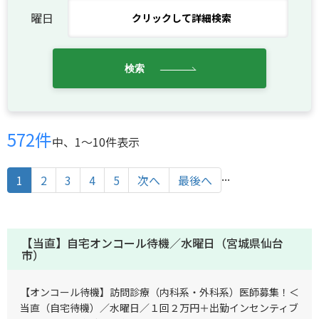
曜日
クリックして詳細検索
検索
572件
中、1〜10件表示
...
1
2
3
4
5
次へ
最後へ
【当直】自宅オンコール待機／水曜日（宮城県仙台
市）
【オンコール待機】訪問診療（内科系・外科系）医師募集！＜
当直（自宅待機）／水曜日／１回２万円＋出勤インセンティブ