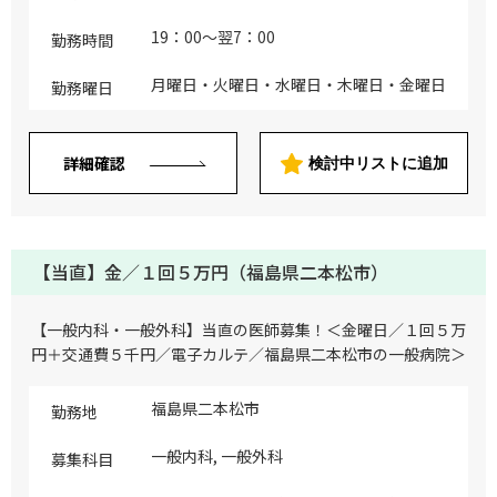
圧測定などの基本的な処置を含みます • 患
者の生活支援：入院中の患者の生活援助
19：00～翌7：00
勤務時間
（食事・排泄・移動など）に関する指示や
対応 • 他職種との連携：看護師や救急スタ
月曜日・火曜日・水曜日・木曜日・金曜日
勤務曜日
ッフとの連携を取りながら夜間の医療体制
を維持します ※1名体制です（外科は別に
担当医師がいます） ※夜間帯の救急車台
詳細確認
数は季節によって違いはありますが、平均
検討中リストに追加
して5～7台／一晩（外科系が3～4割、内
科系は6～7割） ※ウォークインは季節に
よって違いがあります（季節柄、内科系が
増える時期もありますが、インフルエンザ
【当直】金／１回５万円（福島県二本松市）
患者の対応等は外科系医師のフォローもあ
ります） ※多発外傷についてはほとんど
対応しておりません ※脳神経外科・循環
【一般内科・一般外科】当直の医師募集！＜金曜日／１回５万
器内科については、緊急ホットラインがあ
円＋交通費５千円／電子カルテ／福島県二本松市の一般病院＞
りますので専門医がダイレクトに対応しま
すのでご安心ください ※整形外科につい
てはオンコール体制が整っておりますので
福島県二本松市
勤務地
ご安心ください ※外科については、電話
によるコンサルが可能なためご安心くださ
一般内科, 一般外科
募集科目
い