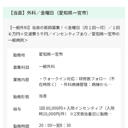
【当直】外科／金曜日（愛知県一宮市）
【一般外科】当直の医師募集！＜金曜日（月１回～可）／１回
６万円＋交通費５千円／インセンティブあり／愛知県一宮市の
一般病院＞
愛知県一宮市
勤務地
一般外科
募集科目
・ウォークイン対応：研修医フォロー（不
業務内容
在時除く） ・外科病棟管理：病棟からの
呼出数2～3件、入院件数0～2件 ※件数は
目安になりますので、予めご了承くださ
当直
勤務形態
い。 ※当直体制：内科、外科、救急、脳
外科、ICU、産科、研修医（1、2名） ※救
1回 60,000円＋入院インセンティブ（入院
給与
急車は救急科医師が対応します
時10,000円/件） ※2次救当番日に勤務可
能な場合は70,000円/回＋入院インセンテ
ィブ（入院時10,000円/件）となります
20：00～翌8：30
勤務時間