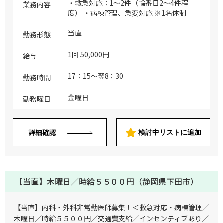
・救急対応：1～2件（輪番日2～4件程
業務内容
度） ・病棟管理、急変対応 ※1名体制
当直
勤務形態
1回 50,000円
給与
17：15～翌8：30
勤務時間
金曜日
勤務曜日
詳細確認
検討中リストに追加
【当直】木曜日／時給５５００円（静岡県下田市）
【当直】内科・外科非常勤医師募集！＜救急対応・病棟管理／
木曜日／時給５５００円／交通費支給／インセンティブあり／