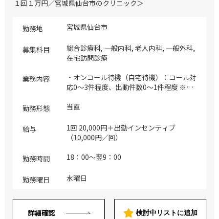
１回１万円／宮城県仙台市のクリニック＞
宮城県仙台市
勤務地
総合診療科, 一般内科, 老人内科, 一般外科,
募集科目
在宅訪問診療
・オンコール待機（自宅待機）：コール対
業務内容
応0～3件程度、出動件数0～1件程度 ※1st
コールは法人のコールセンター ※仙台市
もしくは名取市より往診に向かっていただ
当直
勤務形態
ける方が対象です ※ご自身の車で往診を
お願いします（帯同者はおりません） ※
1回 20,000円＋出勤インセンティブ
給与
必須スキル：点滴、注射、尿道バルーン交
（10,000円／回）
換、気切カニューレ交換、胃瘻交換、電子
カルテ操作（苦手な手技は事前相談可）
18：00～翌9：00
勤務時間
※貸与物：PC、WIFIルーター、iPhone、
医療バッグ
水曜日
勤務曜日
詳細確認
検討中リストに追加