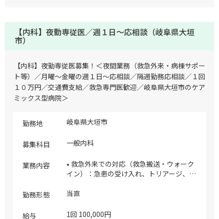
科系は6～7割） ※ウォークインは季節に
よって違いがあります（季節柄、内科系が
増える時期もありますが、インフルエンザ
【内科】夜勤専従医／週１日～応相談（岐阜県大垣
患者の対応等は外科系医師のフォローもあ
市）
ります） ※多発外傷についてはほとんど
対応しておりません ※脳神経外科・循環
器内科については、緊急ホットラインがあ
【内科】夜勤専従医募集！＜夜間業務（救急外来・病棟サポー
りますので専門医がダイレクトに対応しま
ト等）／月曜～金曜の週１日～応相談／隔週勤務応相談／１回
すのでご安心ください ※整形外科につい
１０万円／交通費支給／救急専門医歓迎／岐阜県大垣市のケア
てはオンコール体制が整っておりますので
ミックス型病院＞
ご安心ください ※外科については、電話
によるコンサルが可能なためご安心くださ
い
岐阜県大垣市
勤務地
一般内科
募集科目
• 救急外来での対応（救急搬送・ウォーク
業務内容
イン）：急患の受け入れ、トリアージ、初
期診療、必要に応じた入院判断など • 病棟
での診療サポート：入院患者の状態変化へ
当直
勤務形態
の対応、急変時の処置、指示出しなど • 医
療処置・診察補助：採血、点滴、注射、血
1回 100,000円
給与