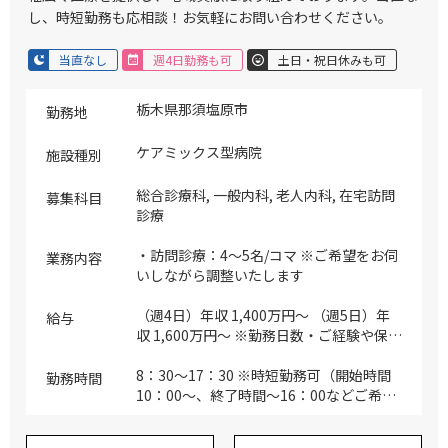
し、時短勤務も応相談！お気軽にお問い合わせください。
当直なし
週4日勤務も可
土日・祝日休みも可
栃木県那須塩原市
勤務地
ケアミックス型病院
施設種別
総合診療科, 一般内科, 老人内科, 在宅訪問
募集科目
診療
・訪問診療：4～5名/コマ ※ご希望をお伺
業務内容
いしながら調整いたします
（週4日）年収 1,400万円～ （週5日）年
給与
収 1,600万円～ ※勤務日数・ご経験や保有
資格を考慮の上、面接実施後正式確定 ※
ご希望の年収をご相談ください。業務内容
8：30～17：30 ※時短勤務可（開始時間
勤務時間
のご提案も含め、ご相談させていただきま
10：00～、終了時間～16：00などご希望
す。
がありましたらご相談ください。）