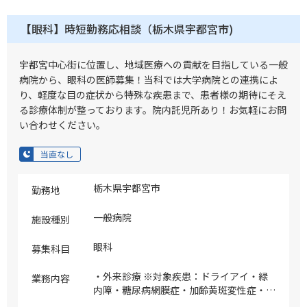
【眼科】時短勤務応相談（栃木県宇都宮市)
宇都宮中心街に位置し、地域医療への貢献を目指している一般
病院から、眼科の医師募集！当科では大学病院との連携によ
り、軽度な目の症状から特殊な疾患まで、患者様の期待にそえ
る診療体制が整っております。院内託児所あり！お気軽にお問
い合わせください。
当直なし
栃木県宇都宮市
勤務地
一般病院
施設種別
眼科
募集科目
・外来診療 ※対象疾患：ドライアイ・緑
業務内容
内障・糖尿病網膜症・加齢黄斑変性症・眼
瞼痙攣・片側顔面痙攣 ほか ・病棟管理 ・