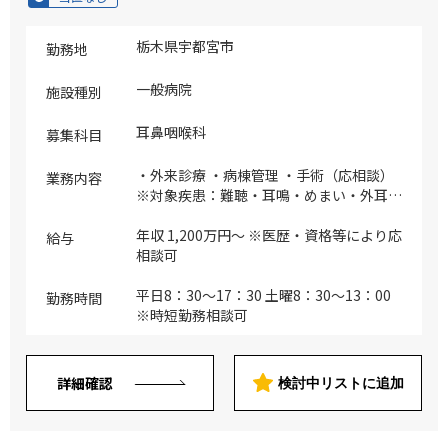
栃木県宇都宮市
勤務地
一般病院
施設種別
耳鼻咽喉科
募集科目
・外来診療 ・病棟管理 ・手術（応相談）
業務内容
※対象疾患：難聴・耳鳴・めまい・外耳
炎・中耳炎・アレルギー性鼻炎（舌下免疫
療法・抗体療法）・副鼻腔炎・咽頭炎・扁
年収 1,200万円～ ※医歴・資格等により応
給与
桃炎・睡眠時無呼吸症候群・末梢性顔面神
相談可
経麻痺・嚥下障害・補聴器適合相談・小児
耳鼻咽喉科全般 など
平日8：30～17：30 土曜8：30～13：00
勤務時間
※時短勤務相談可
詳細確認
検討中リストに追加