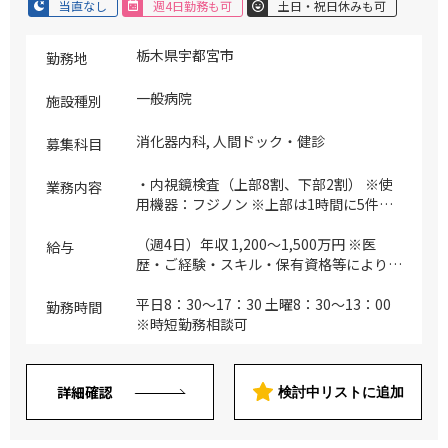
当直なし
週4日勤務も可
土日・祝日休みも可
栃木県宇都宮市
勤務地
一般病院
施設種別
消化器内科, 人間ドック・健診
募集科目
・内視鏡検査（上部8割、下部2割） ※使
業務内容
用機器：フジノン ※上部は1時間に5件程
度（午前15件程度）のボリューム ※他、
結果説明・読影・産業医業務など医師のス
（週4日）年収 1,200～1,500万円 ※医
給与
キル・経験により応相談
歴・ご経験・スキル・保有資格等により応
相談
平日8：30～17：30 土曜8：30～13：00
勤務時間
※時短勤務相談可
詳細確認
検討中リストに追加