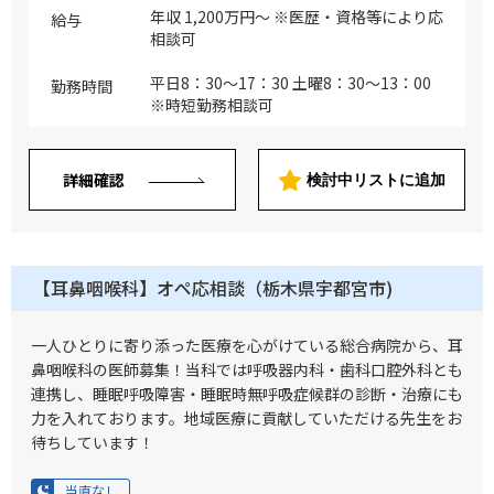
手術：白内障メイン、硝子体など応相談
年収 1,200万円～ ※医歴・資格等により応
給与
※対象疾患：白内障（入院、外来手術とも
相談可
に対応）・翼状片・眼瞼腫瘍・黄斑変性症
（硝子体注射）
平日8：30～17：30 土曜8：30～13：00
勤務時間
※時短勤務相談可
詳細確認
検討中リストに追加
【耳鼻咽喉科】オペ応相談（栃木県宇都宮市)
一人ひとりに寄り添った医療を心がけている総合病院から、耳
鼻咽喉科の医師募集！当科では呼吸器内科・歯科口腔外科とも
連携し、睡眠呼吸障害・睡眠時無呼吸症候群の診断・治療にも
力を入れております。地域医療に貢献していただける先生をお
待ちしています！
当直なし