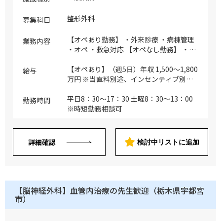
整形外科
募集科目
【オペあり勤務】 ・外来診療 ・病棟管理
業務内容
・オペ ・救急対応 【オペなし勤務】 ・外
来診療 ・病棟管理 ・救急対応：応相談
【オペあり】（週5日）年収 1,500～1,800
給与
万円 ※当直料別途、インセンティブ別途
【オペなし】年収 1,300～1,600万円 ※勤
務日数、勤務内容に応じて決定
平日8：30～17：30 土曜8：30～13：00
勤務時間
※時短勤務相談可
詳細確認
検討中リストに追加
【脳神経外科】血管内治療の先生歓迎（栃木県宇都宮
市）