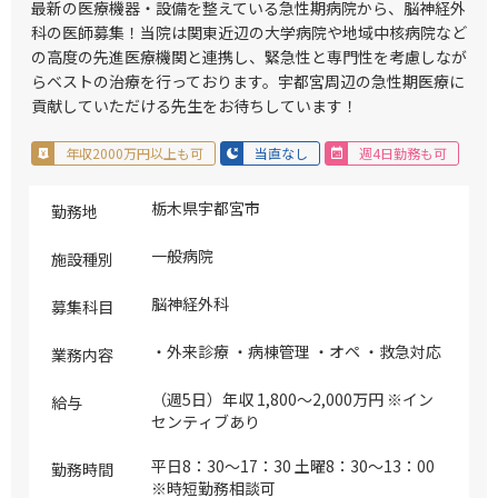
最新の医療機器・設備を整えている急性期病院から、脳神経外
科の医師募集！当院は関東近辺の大学病院や地域中核病院など
の高度の先進医療機関と連携し、緊急性と専門性を考慮しなが
らベストの治療を行っております。宇都宮周辺の急性期医療に
貢献していただける先生をお待ちしています！
年収2000万円以上も可
当直なし
週4日勤務も可
栃木県宇都宮市
勤務地
一般病院
施設種別
脳神経外科
募集科目
・外来診療 ・病棟管理 ・オペ ・救急対応
業務内容
（週5日）年収 1,800～2,000万円 ※イン
給与
センティブあり
平日8：30～17：30 土曜8：30～13：00
勤務時間
※時短勤務相談可