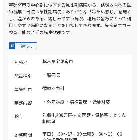
宇都宮市の中心部に位置する急性期病院から、循環器内科の医
師募集！当院は急性期病院にありがちな「冷たい感じ」を無く
し、温かみのある、親しみやすい病院、地域の皆様にとって利
用しやすい病院になることを目指しております。経食道エコー
検査可能な若手の先生歓迎です！
当直なし
栃木県宇都宮市
勤務地
一般病院
施設種別
循環器内科
募集科目
・外来診療 ・病棟管理 ・救急対応
業務内容
年収 1,200万円～ ※医歴・資格等により応
給与
相談可
平日8：30～17：30 土曜8：30～13：00
勤務時間
※時短勤務相談可