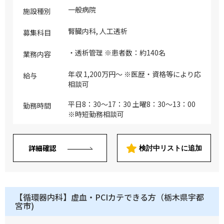
一般病院
施設種別
腎臓内科, 人工透析
募集科目
・透析管理 ※患者数：約140名
業務内容
年収 1,200万円～ ※医歴・資格等により応
給与
相談可
平日8：30～17：30 土曜8：30～13：00
勤務時間
※時短勤務相談可
詳細確認
検討中リストに追加
【循環器内科】虚血・PCIカテできる方（栃木県宇都
宮市)