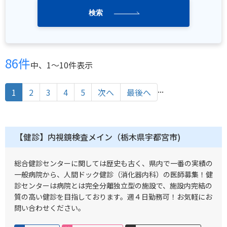
検索
86件
中、1〜10件表示
...
1
2
3
4
5
次へ
最後へ
【健診】内視鏡検査メイン（栃木県宇都宮市)
総合健診センターに関しては歴史も古く、県内で一番の実績の
一般病院から、人間ドック健診（消化器内科）の医師募集！健
診センターは病院とは完全分離独立型の施設で、施設内完結の
質の高い健診を目指しております。週４日勤務可！お気軽にお
問い合わせください。