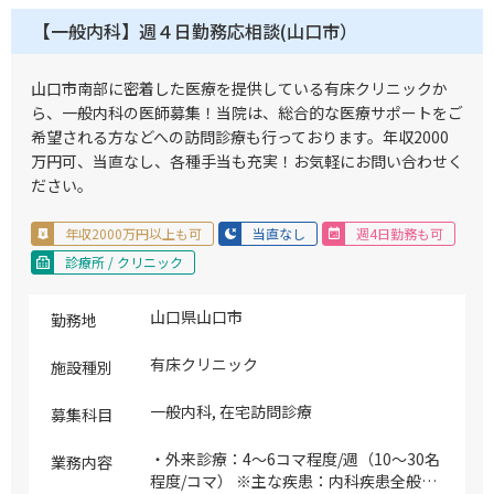
【一般内科】週４日勤務応相談(山口市）
山口市南部に密着した医療を提供している有床クリニックか
ら、一般内科の医師募集！当院は、総合的な医療サポートをご
希望される方などへの訪問診療も行っております。年収2000
万円可、当直なし、各種手当も充実！お気軽にお問い合わせく
ださい。
年収2000万円以上も可
当直なし
週4日勤務も可
診療所 / クリニック
山口県山口市
勤務地
有床クリニック
施設種別
一般内科, 在宅訪問診療
募集科目
・外来診療：4～6コマ程度/週（10～30名
業務内容
程度/コマ） ※主な疾患：内科疾患全般、