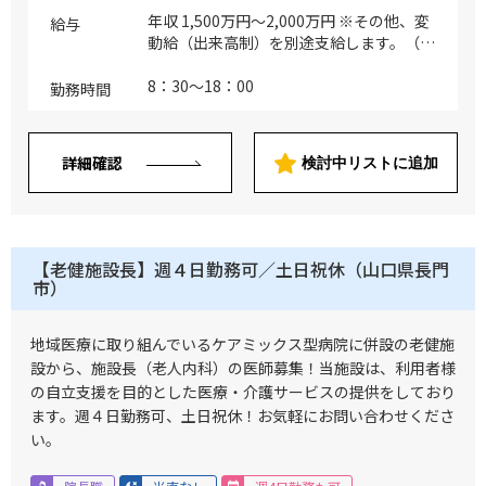
年収 1,500万円～2,000万円 ※その他、変
給与
動給（出来高制）を別途支給します。（オ
ンコール待機/出動手当等） ※詳細はご経
験とご実績に応じて相談の上、決定いたし
8：30～18：00
勤務時間
ます。
詳細確認
検討中リストに追加
【老健施設長】週４日勤務可／土日祝休（山口県長門
市）
地域医療に取り組んでいるケアミックス型病院に併設の老健施
設から、施設長（老人内科）の医師募集！当施設は、利用者様
の自立支援を目的とした医療・介護サービスの提供をしており
ます。週４日勤務可、土日祝休！お気軽にお問い合わせくださ
い。