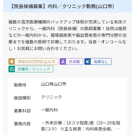
【院長候補募集】内科／クリニック勤務(山口市）
複数の高次医療機関のバックアップ体制が充実している有床ク
リニックから、一般内科（院長候補）の医師募集！当院は風邪
などの一般内科から、循環器疾患や脳血管疾患の専門分野の治
療までを複数の医師で診療しております。当直・オンコールな
し！お気軽にお問い合わせください。
年収2000万円以上も可
院長職
当直なし
診療所 / クリニック
山口県山口市
勤務地
クリニック
施設種別
一般内科
募集科目
・外来診療：10コマ程度/週（10～20名程
業務内容
度/コマ） ※主な疾患：内科疾患全般、健
診、予防接種