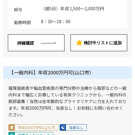
健診、予防接種 ・病棟管理：5～10床程度
※病床稼働率は90～95％程度です ※入退
（週5日）年収 1,500～2,000万円
給与
院は8～12名/月程度です ※主に回復期の
患者を対象とした、在宅復帰70％以上の
8：30～18：00
勤務時間
病棟です ・訪問診療：4～6コマ程度/週
（10～20名程度/コマ） ※10～30分/件程
度 ※主な疾患：高齢者の内科疾患全般 ※
詳細確認
検討中リストに追加
患者割合：居宅1割・施設9割（居宅を増
やしていく予定） ※診療地域：クリニッ
クから約1～16Km圏内 ※診療体制：医師
1名、看護師1名、ドライバー1名体制で訪
問
【一般内科】年収2000万円可(山口市）
循環器疾患や脳血管疾患の専門分野の治療から風邪などの一般
内科まで幅広く診療している有床クリニックから、一般内科の
医師募集！当院は全年齢的なプライマリケアに力を入れており
ます。年収2000万円可、当直なし！お気軽にお問い合わせく
ださい。
年収2000万円以上も可
当直なし