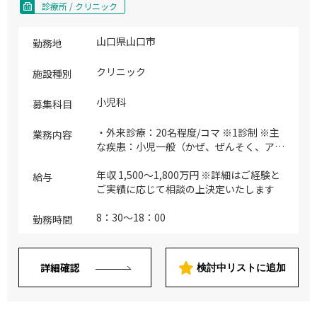
診療所 / クリニック
山口県山口市
勤務地
クリニック
施設種別
小児科
募集科目
・外来診療：20名程度/コマ ※1診制 ※主
業務内容
な疾患：小児一般（かぜ、ぜんそく、アレ
ルギーなど） ※新生児の対応： 無し ※週
2～3日、非常勤医による発達外来を実施
年収 1,500～1,800万円 ※詳細はご経験と
給与
しております
ご実績に応じて相談の上決定いたします
8：30～18：00
勤務時間
詳細確認
検討中リストに追加