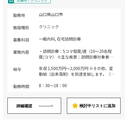
診療所 / クリニック
山口県山口市
勤務地
クリニック
施設種別
一般内科, 在宅訪問診療
募集科目
・訪問診療：5コマ程度/週（10～20名程
業務内容
度/コマ） ※主な疾患：訪問診療対象者の
全身管理 ※患者割合：居宅1割・施設9割
（居宅を増やしていく予定） ※診療地
年収 1,500万円～2,000万円 ※その他、変
給与
域：クリニックから約1～16Km圏内 ※診
動給（出来高制）を別途支給します。（オ
療体制：医師1名、看護師1名、ドライバ
ンコール待機/出動手当等） ※詳細はご経
ー1名体制で訪問 ・外来診療：5コマ程度/
験とご実績に応じて相談の上、決定いたし
8：30～18：00
勤務時間
週（10～20名程度/コマ） ※主な疾患：内
ます。
科疾患全般、健診、予防接種 ・病棟管
理：3～5床程度 ※病床稼働率は90～95％
詳細確認
検討中リストに追加
程度です ※入退院は8～12名/月程度です
※主に回復期の患者を対象とした、在宅復
帰70％以上の病棟です