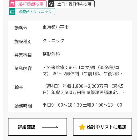
週4日勤務も可
土日・祝日休みも可
診療所 / クリニック
東京都小平市
勤務地
クリニック
施設種別
整形外科
募集科目
・外来診療：8～11コマ/週（35名程/コ
業務内容
マ） ※1～2診体制（午前1診、午後2診）
※主な疾患：整形全般
（週4日）年収 1,800～2,200万円 （週4.5
給与
日）年収 2,500万円程 ※管理医師想定、面
談を経て正式決定
平日9：00～18：30 土曜9：00～13：00
勤務時間
詳細確認
検討中リストに追加