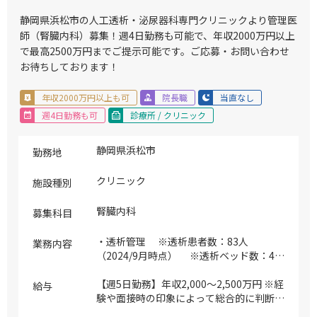
談等 ※緊急を要するもの精密検査が必要
なものは連携先病院へ紹介、もしくは搬送
静岡県浜松市の人工透析・泌尿器科専門クリニックより管理医
対応となります ※必要手技：医事文書作
師（腎臓内科）募集！週4日勤務も可能で、年収2000万円以上
成（各種診断書、紹介状などの英語文書）
で最高2500万円までご提示可能です。ご応募・お問い合わせ
※ご勤務としては1次救急～2次救急の間
お待ちしております！
のイメージになります(1次救急の初期対応
が可能な方であればご勤務可能です) ※ウ
年収2000万円以上も可
院長職
当直なし
ォークインで来られる患者様が8割を占
週4日勤務も可
診療所 / クリニック
め、2割程度救急車でお越しになる方もお
りますが万が一クリニックで対応できない
場合は近隣の連携病院へ搬送いただくこと
静岡県浜松市
勤務地
も可能です
クリニック
施設種別
腎臓内科
募集科目
・透析管理 ※透析患者数：83人
業務内容
（2024/9月時点） ※透析ベッド数：48
床（HD、online HDF対応） ※CKDなど腎
臓領域の外来は入職後実施予定
【週5日勤務】年収2,000～2,500万円 ※経
給与
験や面接時の印象によって総合的に判断
※PTA実施分をインセンティブにて別途支