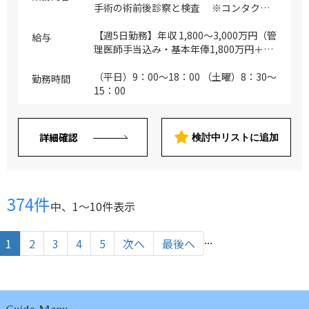
手術の術前後診察と検査 ※コンタクト
レンズ処方 ※オルソケラトロジーなど
※1日あたりの患者数：90～115名 ・手
【週5日勤務】年収 1,800～3,000万円（管
給与
術：6～10件/半日 ※対応OP：白内障手
理医師手当込み・基本年俸1,800万円＋イ
術（多焦点含む）、日帰り手術全般、レー
ンセンティブ） 【週4日勤務】年収
ザー治療（白内障・緑内障・網膜疾患）
1,440～2,400万円（管理医師手当込み・
（平日）9：00～18：00 （土曜）8：30～
勤務時間
※手術枠は現在2日（水・木午後） ※
基本年俸1,440万円＋インセンティブ） ※
15：00
就任時は週1日として手術症例が増えてか
インセンティブについては手術点数に応じ
ら2日に増やすことも可能です ※ご経験や
て支給
ご希望に応じて診療範囲など調整可能 ※
詳細確認
検討中リストに追加
多焦点は覚えていただくことを必須としま
す ※対応が難しい症例・オペについては
ご専門により相談させてください ※硝子
体手術は現在は行っていませんが今後行う
374件
ことも検討可能です
中、1〜10件表示
...
1
2
3
4
5
次へ
最後へ
Guide Menu