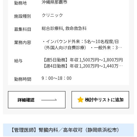
沖縄県那覇市
勤務地
クリニック
施設種別
総合診療科, 救命救急科
募集科目
・インバウンド外来：5名～10名程度/日
業務内容
（外国人向け自費診療） ・一般外来：30
件程度想定/日（近隣勤務・在住の主に日
本人向け保険診療） ・オンライン診療：
【週5日勤務】年収 1,500万円～1,800万円
給与
～5名程度（繁忙期でも～10名程度/日を
【週4日勤務】年収 1,200万円～1,440万円
想定） ・往診(状況により対応の可能性あ
※ご経験などに応じて調整 ※管理医師手
り) ・医事文書作成(患者アフターフォロー
当含む
9：00～18：00
勤務時間
含) ・病診連携/地域連携(近隣ホテルへ
の営業など)/国際診療部での連携/院内マ
ネジメント ・外国語での診療（英語での
詳細確認
検討中リストに追加
診療可能医師歓迎／看護師、医療通訳者の
サポートあり） ※主な対象疾患：発熱、
腹痛、下痢、嘔吐、脱水、熱中症、風邪症
状、蕁麻疹、感染症（新型コロナウイルス
を含む）、外傷(捻挫対応、骨折(保存的治
【管理医師】腎臓内科／高年収可（静岡県浜松市）
療)、ナート)持参薬が不足した等の医療相