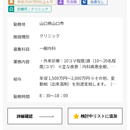
年収2000万円以上も可
院長職
当直なし
診療所 / クリニック
山口県山口市
勤務地
クリニック
施設種別
一般内科
募集科目
・外来診療：10コマ程度/週（10～20名程
業務内容
度/コマ） ※主な疾患：内科疾患全般、健
診、予防接種
年収 1,500万円～2,000万円 ※その他、変
給与
動給（出来高制）を別途支給します。（オ
ンコール待機/出動手当等） ※詳細はご経
験とご実績に応じて相談の上、決定いたし
8：30～18：00
勤務時間
ます。
詳細確認
検討中リストに追加