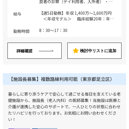
良者の診察（デイ利用者、入所者） ・新
規入所者の診察 ・デイケア利用者の各種
計画書及びその他書類の確認とサイン ・
【週5日勤務】年収 1,400万～1,600万円
給与
デイケア利用者の担当者会議出席 ・入所
＜年収モデル＞ 臨床経験20年：年収
利用者の各種計画書及び業務上の書類確認
1,400万円 臨床経験30年：年収 1,600万
・入所判定会議の出席 ・連絡調整会議へ
円 ※当該医師のスキル（例：各専門医取
8：30～17：30
勤務時間
の出席 ・介護保険更新・変更申請の医師
得、対応範囲）と人物評価の上決定 ※週4
の意見書作成 ・他科受診、退所時の診療
日勤務の場合、上記を案分して試算
情報提供書の作成（同法人ヨナハ丘の上病
詳細確認
検討中リストに追加
院と連携あり） ・法人内の病院や診療所
での外来業務
【施設長募集】複数路線利用可能（東京都足立区）
暮らしに寄り添うケアで安心して過ごせる毎日を支えている老
健施設から、施設長（老人内科）の医師募集！当施設は医療と
介護が連携した安心のサポートで、一人ひとりの状態に合わせ
たリハビリを行っております。お気軽にお問い合わせくださ
い！