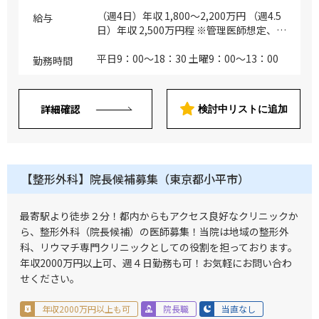
※主な疾患：整形全般
（週4日）年収 1,800～2,200万円 （週4.5
給与
日）年収 2,500万円程 ※管理医師想定、面
談を経て正式決定
平日9：00～18：30 土曜9：00～13：00
勤務時間
詳細確認
検討中リストに追加
【整形外科】院長候補募集（東京都小平市）
最寄駅より徒歩２分！都内からもアクセス良好なクリニックか
ら、整形外科（院長候補）の医師募集！当院は地域の整形外
科、リウマチ専門クリニックとしての役割を担っております。
年収2000万円以上可、週４日勤務も可！お気軽にお問い合わ
せください。
年収2000万円以上も可
院長職
当直なし