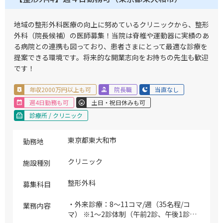
地域の整形外科医療の向上に努めているクリニックから、整形
外科（院長候補）の医師募集！当院は脊椎や運動器に実績のあ
る病院との連携も図っており、患者さまにとって最適な診療を
提案できる環境です。将来的な開業志向をお持ちの先生も歓迎
です！
年収2000万円以上も可
院長職
当直なし
週4日勤務も可
土日・祝日休みも可
診療所 / クリニック
東京都東大和市
勤務地
クリニック
施設種別
整形外科
募集科目
・外来診療：8～11コマ/週（35名程/コ
業務内容
マ） ※1～2診体制（午前2診、午後1診）