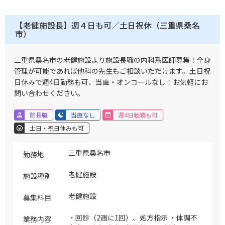
【老健施設長】週４日も可／土日祝休（三重県桑名
市）
三重県桑名市の老健施設より施設長職の内科系医師募集！全身
管理が可能であれば他科の先生もご相談いただけます。土日祝
日休みで週4日勤務も可、当直・オンコールなし！お気軽にお
問い合わせください。
院長職
当直なし
週4日勤務も可
土日・祝日休みも可
三重県桑名市
勤務地
老健施設
施設種別
老健施設
募集科目
・回診（2週に1回）、処方指示 ・体調不
業務内容