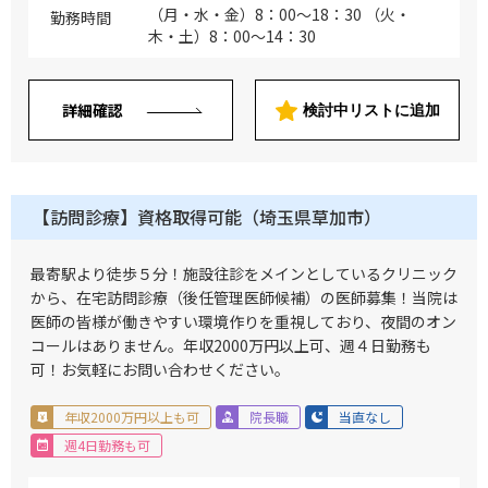
給予定（1件につき2万円を想定し年間60
（月・水・金）8：00～18：30 （火・
勤務時間
～100件の見込み）
木・土）8：00～14：30
詳細確認
検討中リストに追加
【訪問診療】資格取得可能（埼玉県草加市）
最寄駅より徒歩５分！施設往診をメインとしているクリニック
から、在宅訪問診療（後任管理医師候補）の医師募集！当院は
医師の皆様が働きやすい環境作りを重視しており、夜間のオン
コールはありません。年収2000万円以上可、週４日勤務も
可！お気軽にお問い合わせください。
年収2000万円以上も可
院長職
当直なし
週4日勤務も可