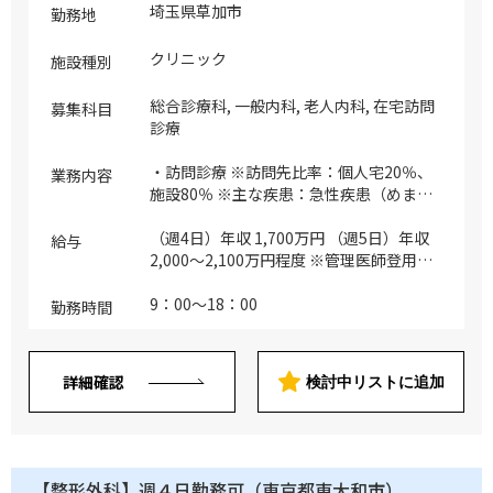
埼玉県草加市
勤務地
クリニック
施設種別
総合診療科, 一般内科, 老人内科, 在宅訪問
募集科目
診療
・訪問診療 ※訪問先比率：個人宅20％、
業務内容
施設80％ ※主な疾患：急性疾患（めま
い、扁桃腺炎、肺炎、急性胃腸炎）、慢性
疾患（不眠症、胃十二指腸潰瘍、逆流性食
（週4日）年収 1,700万円 （週5日）年収
給与
道炎、肝臓病、胆石、腎疾患）、老人性慢
2,000～2,100万円程度 ※管理医師登用時
性疾患 ※訪問体制：ドライバー（助
に手当支給
手）、看護師の2～3名体制
9：00～18：00
勤務時間
詳細確認
検討中リストに追加
【整形外科】週４日勤務可（東京都東大和市）