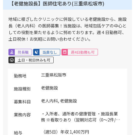
【老健施設長】医師住宅あり(三重県松坂市)
地域に根ざしたクリニックに併設している老健施設から、施設
長（老人内科）の医師募集！当施設は、地域包括ケアの中心と
しての役割を果たせるように努めております。週４日勤務可、
土日祝休！お気軽にお問い合わせください。
院長職
当直なし
週4日勤務も可
土日・祝日休みも可
三重県松阪市
勤務地
老健施設
施設種別
老人内科, 老健施設
募集科目
・入所者、通所者の健康管理 ・施設長業
業務内容
務 ※看取りあり（翌朝対応可（0～2件/
月））
（週5日）年収 1,400万円
給与