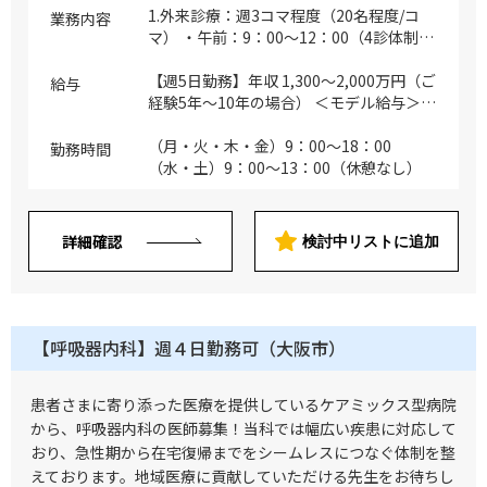
1.外来診療：週3コマ程度（20名程度/コ
業務内容
マ） ・午前：9：00～12：00（4診体制）
・午後：16：00～18：00（1診体制） ※
専門科以外の初診、再診も診察していただ
【週5日勤務】年収 1,300～2,000万円（ご
給与
きます ※専門外来の開設については応相
経験5年～10年の場合） ＜モデル給与＞固
談 2.病棟管理（一般・地域包括ケア、療
定残業代（月30時間分）含む （ご経験5年
養、回復期リハビリテーション）：15名
目の場合）年収 1,300～1,600万円 （ご
（月・火・木・金）9：00～18：00
勤務時間
程度（主治医制） ※主に一般・地域包括
経験10年目の場合）年収 1,600～2,000万
（水・土）9：00～13：00（休憩なし）
ケア病棟 ※オンコールは週数回、ほぼ電
円 【週4日勤務】年収 1,040～1,600万円
話対応のみ 3.救急対応：主にかかりつけや
（ご経験5年～10年の場合） ＜モデル給与
訪問診療の患者様（月数件） 4.ワクチン接
＞固定残業代（月30時間分）含む （ご経
詳細確認
検討中リストに追加
種：主は外来診療中（行政からの依頼があ
験5年目の場合）年収 1,040～1,280万円
れば別枠で施行） 5.宿直、早出、残り番
（ご経験10年目の場合）年収 1,280～
※宿直：月1回程度、主に病棟の急変や看
1,600万円 ※スキル等に応じてこの限りで
取り、救外は時々 ※早出：当直が非常勤
はない ※上記年俸幅は、採用面談での人
医の場合、出発から業務開始時間まで ※
物評価、業務内容詳細、個々スキルに応じ
【呼吸器内科】週４日勤務可（大阪市）
残り番：当直が非常勤医の場合、業務終了
て最終決定させていただきます ※賞与無
時間から到着まで 6.各種委員会の委員長
し（医師は年俸制のため）
患者さまに寄り添った医療を提供しているケアミックス型病院
から、呼吸器内科の医師募集！当科では幅広い疾患に対応して
おり、急性期から在宅復帰までをシームレスにつなぐ体制を整
えております。地域医療に貢献していただける先生をお待ちし