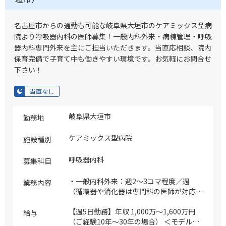
宅は1週間に0～1件程度（1h程度）施設は
同法人の有料老人ホーム（33床）及び近
隣の1～2施設 ※内視鏡可能な先生はお願
名古屋市からの通勤も可能な岐阜県大垣市のケアミックス型病
いします（内視鏡検査：経口・経鼻／オリ
院より呼吸器内科の医師募集！一般内科外来・病棟管理・呼吸
ンパス社製）
器内科専門外来を主にご担当いただきます。当直応相談、院内
保育完備で子育て中も働きやすい環境です。お気軽にお問合せ
下さい！
当直なし
岐阜県大垣市
勤務地
ケアミックス型病院
施設種別
呼吸器内科
募集科目
・一般内科外来：週2～3コマ程度／週
業務内容
（循環器や消化器は専門科の医師が対応し
ます） ・呼吸器専門外来：週1～2コマ程
度／週 ・病棟管理（主治医制）：10～20
【週5日勤務】年収 1,000万～1,600万円
給与
名程（一般内科・呼吸器内科の患者を対
（ご経験10年～30年の場合） ＜モデル給