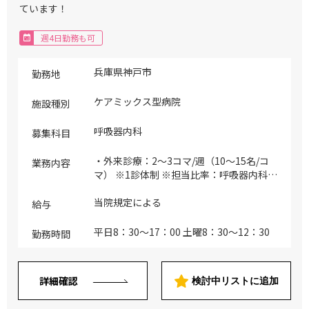
ています！
週4日勤務も可
兵庫県神戸市
勤務地
ケアミックス型病院
施設種別
呼吸器内科
募集科目
・外来診療：2～3コマ/週（10～15名/コ
業務内容
マ） ※1診体制 ※担当比率：呼吸器内科
70%、一般内科30% ※主な疾患：感染性
呼吸器疾患、気道閉塞性疾患、アレルギー
当院規定による
給与
性肺疾患、間質性肺疾患、腫瘍性肺疾患、
肺血管性病変、胸膜疾患、呼吸不全、その
平日8：30～17：00 土曜8：30～12：30
勤務時間
他 ・病棟管理：10～15名（主治医制） ※
担当病棟：一般病棟、地域包括ケア病棟、
療養病棟 ※主な疾患：感染性呼吸器疾
詳細確認
検討中リストに追加
患、気道閉塞性疾患、アレルギー性肺疾
患、間質性肺疾患、腫瘍性肺疾患、肺血管