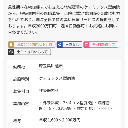
急性期～在宅復帰までを支える地域密着のケアミックス型病院
から、呼吸器内科の医師募集！当院は認定看護師の育成にも力
をいれており、病院全体で質の高い医療サービスの提供をして
おります。年収2000万円可、週４日勤務可！お気軽にお問い
合わせください。
年収2000万円以上も可
当直なし
週4日勤務も可
土日・祝日休みも可
埼玉県川越市
勤務地
ケアミックス型病院
施設種別
呼吸器内科
募集科目
・外来診療：2～4コマ程度/週 ・病棟管
業務内容
理：15～20名程度 ・救急対応：1～2回程
度/週（外科・内科の2名体制） ※専門外
来も相談可
年収 1,600～2,000万円
給与