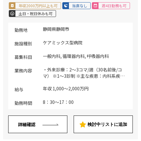
年収2000万円以上も可
当直なし
週4日勤務も可
土日・祝日休みも可
静岡県静岡市
勤務地
ケアミックス型病院
施設種別
一般内科, 循環器内科, 呼吸器内科
募集科目
・外来診療：2～3コマ/週（30名前後/コ
業務内容
マ） ※1～3診制 ※主な疾患：内科系疾患
全般（腹痛、めまい、インフルエンザ、扁
桃腺炎、肺炎、急性胃腸炎、生活習慣病や
年収 1,000～2,000万円
給与
発熱、不定愁訴など） ・病棟管理：15～
20名（主治医制） ※主な疾患：胃十二指
8：30～17：00
勤務時間
腸潰瘍、逆流性食道炎、肝臓病、扁桃腺
炎、肺炎など ・救急対応：1～2コマ/週 ※
受入件数：120～150件/月（内科系が8
詳細確認
検討中リストに追加
割、外科系が2割） ※主な疾患：軽度～中
程度が中心（入院受け入れは50％程度）