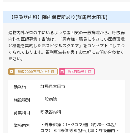
性病変、胸膜疾患、呼吸不全、その他 ・
気管支鏡
【呼吸器内科】院内保育所あり(群馬県太田市)
建物内外が森の中にいるような雰囲気の一般病院から、呼吸器
内科の医師募集！当院は、「患者様・職員にやさしい医療環境
と機能を集約したホスピタルスクエア」をコンセプトにしてつ
くられております。福利厚生も充実！お気軽にお問い合わせく
ださい。
年収2000万円以上も可
週4日勤務も可
群馬県太田市
勤務地
一般病院
施設種別
呼吸器内科
募集科目
・外来診療：1～2コマ/週（約20～30名/
業務内容
コマ） ※1診体制 ※担当比率：呼吸器内科