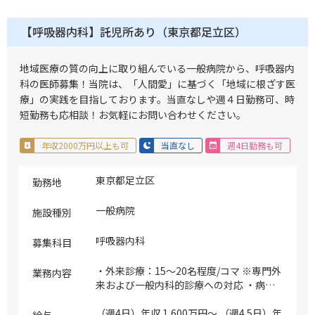
【呼吸器内科】託児所あり（東京都足立区）
地域医療の質の向上に取り組んでいる一般病院から、呼吸器内
科の医師募集！当院は、「人間愛」に基づく「地域に根ざす医
療」の実践を目指しております。当直なしや週４日勤務可、時
短勤務も応相談！お気軽にお問い合わせください。
年収2000万円以上も可
当直なし
週4日勤務も可
東京都足立区
勤務地
一般病院
施設種別
呼吸器内科
募集科目
・外来診療：15～20名程度/コマ ※専門外
業務内容
来および一般内科的診療への対応 ・病棟
管理：15～20名程度（主治医制） ※肺炎
患者管理、呼吸器不全管理、人工呼吸器管
（週4日）年収 1,600万円～ （週4.5日）年
給与