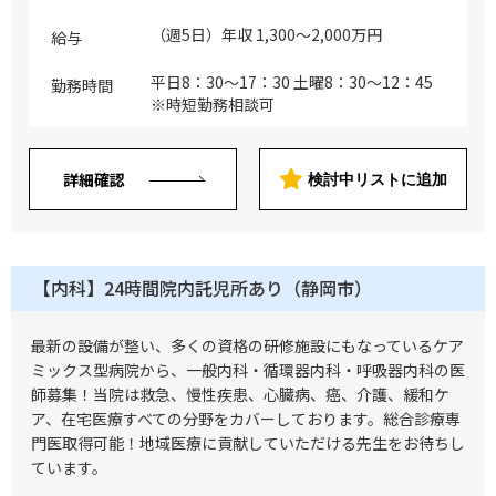
100％、一般内科0％ ※主な疾患：肺炎 ・
病棟管理：10～20名（主治医制） ※主な
（週5日）年収 1,300～2,000万円
給与
疾患：肺炎 ※気管支鏡：あり
平日8：30～17：30 土曜8：30～12：45
勤務時間
※時短勤務相談可
詳細確認
検討中リストに追加
【内科】24時間院内託児所あり（静岡市）
最新の設備が整い、多くの資格の研修施設にもなっているケア
ミックス型病院から、一般内科・循環器内科・呼吸器内科の医
師募集！当院は救急、慢性疾患、心臓病、癌、介護、緩和ケ
ア、在宅医療すべての分野をカバーしております。総合診療専
門医取得可能！地域医療に貢献していただける先生をお待ちし
ています。