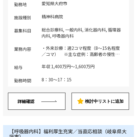
愛知県大府市
勤務地
精神科病院
施設種別
総合診療科, 一般内科, 消化器内科, 循環器
募集科目
内科, 呼吸器内科
・外来診療：週2コマ程度（8～15名程度
業務内容
／コマ） ※主な症例：高齢者の慢性疾
患、がん末期、その他 ・病棟管理：20名
程度（主治医制） ・健診：10～20名程度
年収 1,400万円～1,600万円
給与
／コマ ※検診は企業検診、人間ドック
など、季節により件数が変わる（1ヶ月ゼ
8：30～17：15
勤務時間
ロの時もあり） ※ナート・CVポート造
設・胃瘻造設・胃婁交換・ファイバー等が
可能な医師が望ましいが必須ではありませ
詳細確認
検討中リストに追加
ん（シャント形成などは求めません） ※
医師の希望があれば、内視鏡検査、訪問診
療、健診、読影等も可能 ※訪問診療に興
味のある医師も歓迎（看護師同行有、ドラ
イバー同行応相談） ・内科の訪問診療
【呼吸器内科】福利厚生充実／当直応相談（岐阜県大
は、基本的に個人宅と老人施設 ・個人
垣市）