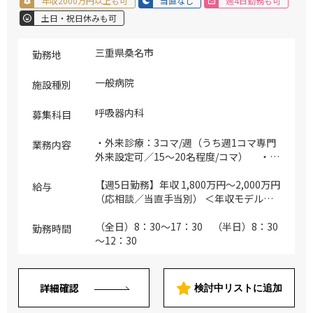
年収2000万円以上も可
当直なし
週4日勤務も可
土日・祝日休みも可
三重県桑名市
勤務地
一般病院
施設種別
呼吸器内科
募集科目
・外来診療：3コマ/週（うち週1コマ専門
業務内容
外来設定可／15～20名程度/コマ） ・病
棟管理：20～25床（主治医制／8～9割が
回復リハ病棟患者） ・アレルギーにおけ
【週5日勤務】年収 1,800万円～2,000万円
給与
る舌下免疫療法 ・CPAP（可能な先生） ・
（応相談／当直手当別） ＜年収モデル＞
訪問診療患者の終末期管理（入院・麻薬
（臨床経験10年）年収 1,800万円 （臨床
等） 【実施可能な検査・治療】 ・胸部画
経験20年）年収 2,000万円 ※当該医師
（全日）8：30～17：30 （半日）8：30
勤務時間
像検査(CT、MRI3.0テスラ) ・呼吸機能検
のスキル（例：各専門医取得、対応範囲）
～12：30
査 ・呼吸不全に対する在宅酸素療法 ・呼
と人物評価の上決定 ※週4日または週4.5
吸器リハビリ ※主な対象疾患：気管支喘
日勤務の場合、上記を案分して試算
息、慢性肺気腫、間質性肺炎などの慢性期
詳細確認
検討中リストに追加
の管理から、急性増悪時の治療、COPD等
の在宅酸素療法、肺炎、肺真菌症などの呼