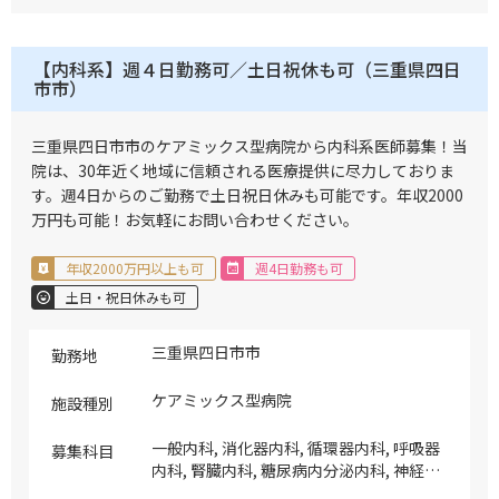
吸器感染症など ※電子カルテ有（メーカ
ー：富士通）・オーダーリング有（メーカ
ー：富士通） ※PACS有（メーカー：EBM
【内科系】週４日勤務可／土日祝休も可（三重県四日
ヘルスケア）
市市）
三重県四日市市のケアミックス型病院から内科系医師募集！当
院は、30年近く地域に信頼される医療提供に尽力しておりま
す。週4日からのご勤務で土日祝日休みも可能です。年収2000
万円も可能！お気軽にお問い合わせください。
年収2000万円以上も可
週4日勤務も可
土日・祝日休みも可
三重県四日市市
勤務地
ケアミックス型病院
施設種別
一般内科, 消化器内科, 循環器内科, 呼吸器
募集科目
内科, 腎臓内科, 糖尿病内分泌内科, 神経内
科