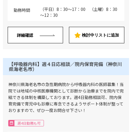
象） ※呼吸器症例：風邪やインフルエン
与＞ （ご経験10年目の場合）年収 1,000
ザなどの呼吸器感染症、咳、痰、息切れな
万円 （ご経験20年目の場合）年収 1,300
（平日）8：30～17：00 （土曜）8：30
勤務時間
どの呼吸に関する症状、肺炎、気管支喘
万円 （ご経験30年目の場合）年収 1,600
～12：30
息、COPD（肺気腫、慢性気管支炎）など
万円 ※17時～20時までの診療手当及び賞
の疾患の診療、肺がんなどの肺腫瘍の診
与を含む ※スキル等に応じてこの限りで
療、胸水などの診療、睡眠時無呼吸症候群
はない ※上記年俸幅は、採用面談での人
詳細確認
検討中リストに追加
や禁煙の治療など（対応範囲については医
物評価、業務内容詳細、個々スキルに応じ
師のご希望やスキルに応じてご相談） ※
て最終決定させていただきます
平日の日勤帯は、当番制で時間外診療・救
急対応をお願いしていますが、頻度や免除
については応相談（緊急性の高い循環器系
【呼吸器内科】週４日応相談／院内保育完備（神奈川
の疾患については、専門の医師が対応しま
県海老名市）
すのでご安心ください）
神奈川県海老名市の急性期病院から呼吸器内科の医師募集！当
院では地域の中核医療機関として診断から治療までを院内で完
結できる体制を構築しております。週4日勤務相談可、院内保
育完備で育児中も診療に専念できるようサポート体制が整って
おりますので、ぜひ一度お問合せ下さい！
週4日勤務も可