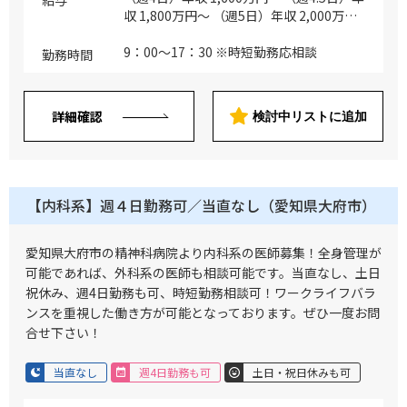
理、呼吸器感染症管理 ・救急対応 ※二次
収 1,800万円～ （週5日）年収 2,000万円
救急患者への対応、救急科医師との連携
～
※専門領域疾患の救急患者対応
9：00～17：30 ※時短勤務応相談
勤務時間
詳細確認
検討中リストに追加
【内科系】週４日勤務可／当直なし（愛知県大府市）
愛知県大府市の精神科病院より内科系の医師募集！全身管理が
可能であれば、外科系の医師も相談可能です。当直なし、土日
祝休み、週4日勤務も可、時短勤務相談可！ワークライフバラ
ンスを重視した働き方が可能となっております。ぜひ一度お問
合せ下さい！
当直なし
週4日勤務も可
土日・祝日休みも可