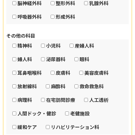
脳神経外科
整形外科
乳腺外科
呼吸器外科
形成外科
その他の科目
精神科
小児科
産婦人科
婦人科
泌尿器科
眼科
耳鼻咽喉科
皮膚科
美容皮膚科
放射線科
麻酔科
救命救急科
病理科
在宅訪問診療
人工透析
人間ドック・健診
老健施設
緩和ケア
リハビリテーション科