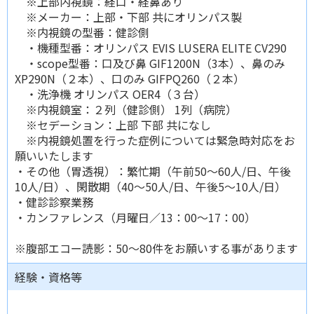
※上部内視鏡：経口・経鼻あり
※メーカー：上部・下部 共にオリンパス製
※内視鏡の型番：健診側
・機種型番：オリンパス EVIS LUSERA ELITE CV290
・scope型番：口及び鼻 GIF1200N（3本）、鼻のみ
XP290N（２本）、口のみ GIFPQ260（２本）
・洗浄機 オリンパス OER4（３台）
※内視鏡室：２列（健診側） 1列（病院）
※セデーション：上部 下部 共になし
※内視鏡処置を行った症例については緊急時対応をお
願いいたします
・その他（胃透視）：繁忙期（午前50～60人/日、午後
10人/日）、閑散期（40～50人/日、午後5～10人/日）
・健診診察業務
・カンファレンス（月曜日／13：00～17：00）
※腹部エコー読影：50～80件をお願いする事があります
経験・資格等