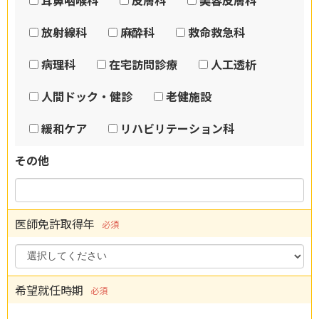
耳鼻咽喉科
皮膚科
美容皮膚科
放射線科
麻酔科
救命救急科
病理科
在宅訪問診療
人工透析
人間ドック・健診
老健施設
緩和ケア
リハビリテーション科
その他
医師免許取得年
必須
希望就任時期
必須