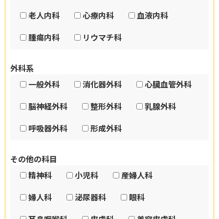
老人内科
心療内科
血液内科
腫瘍内科
リウマチ科
外科系
一般外科
消化器外科
心臓血管外科
脳神経外科
整形外科
乳腺外科
呼吸器外科
形成外科
その他の科目
精神科
小児科
産婦人科
婦人科
泌尿器科
眼科