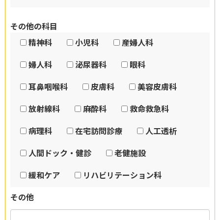
その他の科目
精神科
小児科
産婦人科
婦人科
泌尿器科
眼科
耳鼻咽喉科
皮膚科
美容皮膚科
放射線科
麻酔科
救命救急科
病理科
在宅訪問診療
人工透析
人間ドック・健診
老健施設
緩和ケア
リハビリテーション科
その他