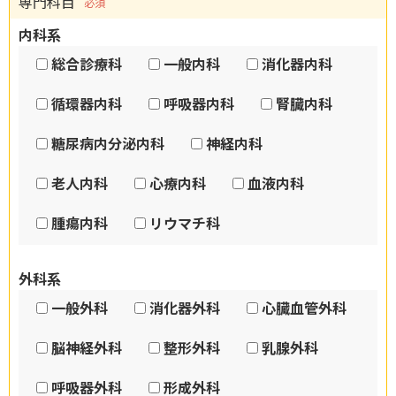
専門科目
必須
内科系
総合診療科
一般内科
消化器内科
循環器内科
呼吸器内科
腎臓内科
糖尿病内分泌内科
神経内科
老人内科
心療内科
血液内科
腫瘍内科
リウマチ科
外科系
一般外科
消化器外科
心臓血管外科
脳神経外科
整形外科
乳腺外科
呼吸器外科
形成外科