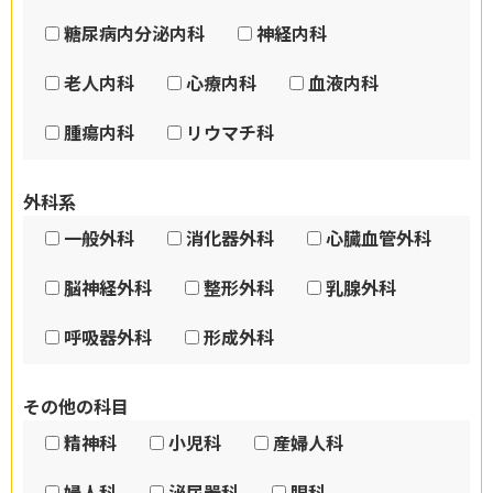
糖尿病内分泌内科
神経内科
老人内科
心療内科
血液内科
腫瘍内科
リウマチ科
外科系
一般外科
消化器外科
心臓血管外科
脳神経外科
整形外科
乳腺外科
呼吸器外科
形成外科
その他の科目
精神科
小児科
産婦人科
婦人科
泌尿器科
眼科