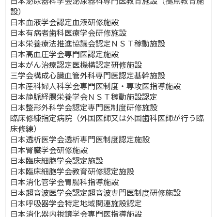
日本泌尿器科学会泌尿器科専門医教育施設（拠点教育施
設）
日本血液学会認定血液研修施設
日本有病者歯科医療学会研修施設
日本栄養療法推進協議会認定ＮＳＴ稼動施設
日本高血圧学会専門医認定施設
日本がん治療認定医機構認定研修施設
三学会構成心臓血管外科専門医認定基幹施設
日本産科婦人科学会専門医制度・専攻医指導施設
日本静脈経腸栄養学会ＮＳＴ稼動施設認定
日本整形外科学会認定専門医制度研修施設
臨床修練指定病院（外国医師又は外国歯科医師が行う臨
床修練）
日本透析医学会透析専門医制度認定施設
日本腎臓学会研修施設
日本臨床細胞学会認定施設
日本臨床細胞学会教育研修認定施設
日本消化管学会胃腸科指導施設
日本超音波医学会認定超音波専門医制度研修施設
日本呼吸器学会特定地域関連施設認定
日本消化器内視鏡学会専門医指導施設