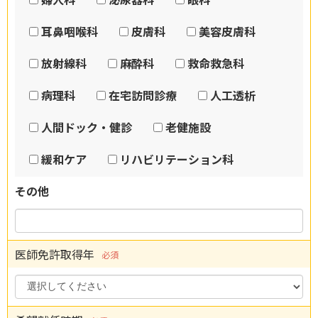
耳鼻咽喉科
皮膚科
美容皮膚科
放射線科
麻酔科
救命救急科
病理科
在宅訪問診療
人工透析
人間ドック・健診
老健施設
緩和ケア
リハビリテーション科
その他
医師免許取得年
必須