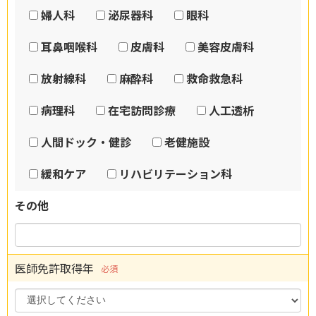
婦人科
泌尿器科
眼科
耳鼻咽喉科
皮膚科
美容皮膚科
放射線科
麻酔科
救命救急科
病理科
在宅訪問診療
人工透析
人間ドック・健診
老健施設
緩和ケア
リハビリテーション科
その他
医師免許取得年
必須