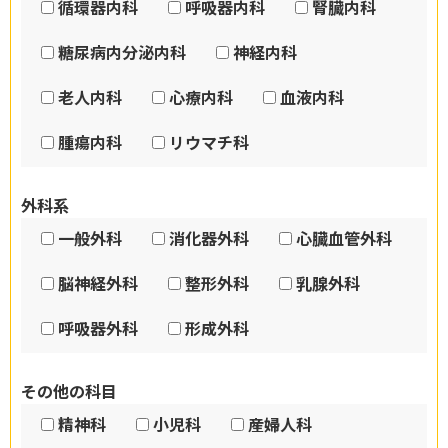
循環器内科
呼吸器内科
腎臓内科
糖尿病内分泌内科
神経内科
老人内科
心療内科
血液内科
腫瘍内科
リウマチ科
外科系
一般外科
消化器外科
心臓血管外科
脳神経外科
整形外科
乳腺外科
呼吸器外科
形成外科
その他の科目
精神科
小児科
産婦人科