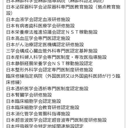
日本麻酔科学会麻酔指導病院（麻酔科認定病院）
日本泌尿器科学会泌尿器科専門医教育施設（拠点教育施
設）
日本血液学会認定血液研修施設
日本有病者歯科医療学会研修施設
日本栄養療法推進協議会認定ＮＳＴ稼動施設
日本高血圧学会専門医認定施設
日本がん治療認定医機構認定研修施設
三学会構成心臓血管外科専門医認定基幹施設
日本産科婦人科学会専門医制度・専攻医指導施設
日本静脈経腸栄養学会ＮＳＴ稼動施設認定
日本整形外科学会認定専門医制度研修施設
臨床修練指定病院（外国医師又は外国歯科医師が行う臨
床修練）
日本透析医学会透析専門医制度認定施設
日本腎臓学会研修施設
日本臨床細胞学会認定施設
日本臨床細胞学会教育研修認定施設
日本消化管学会胃腸科指導施設
日本超音波医学会認定超音波専門医制度研修施設
日本呼吸器学会特定地域関連施設認定