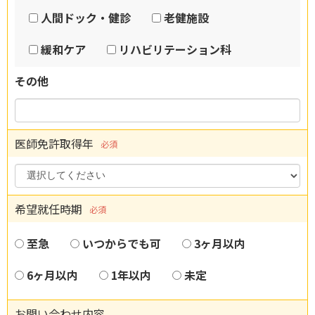
人間ドック・健診
老健施設
緩和ケア
リハビリテーション科
その他
医師免許取得年
必須
希望就任時期
必須
至急
いつからでも可
3ヶ月以内
6ヶ月以内
1年以内
未定
お問い合わせ内容