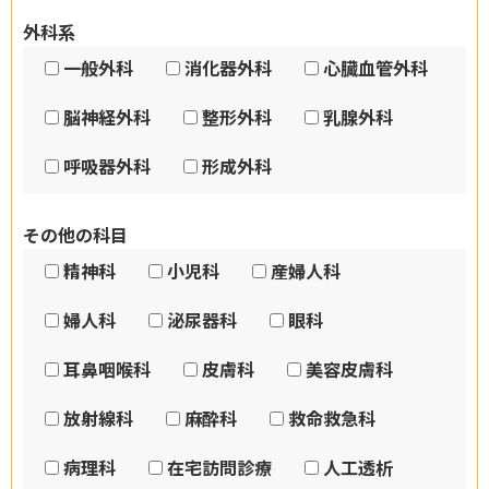
外科系
一般外科
消化器外科
心臓血管外科
脳神経外科
整形外科
乳腺外科
呼吸器外科
形成外科
その他の科目
精神科
小児科
産婦人科
婦人科
泌尿器科
眼科
耳鼻咽喉科
皮膚科
美容皮膚科
放射線科
麻酔科
救命救急科
病理科
在宅訪問診療
人工透析