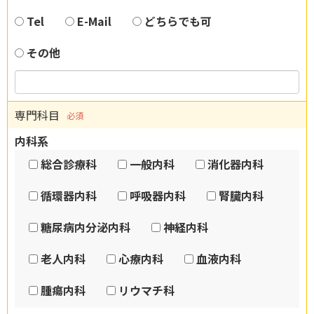
Tel
E-Mail
どちらでも可
その他
専門科目
必須
内科系
総合診療科
一般内科
消化器内科
循環器内科
呼吸器内科
腎臓内科
糖尿病内分泌内科
神経内科
老人内科
心療内科
血液内科
腫瘍内科
リウマチ科