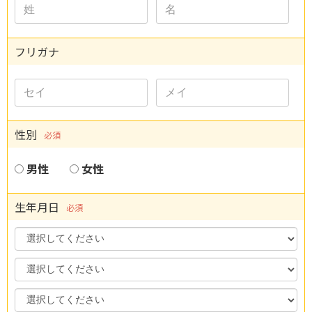
フリガナ
性別
必須
男性
女性
生年月日
必須
Year
Month
Day