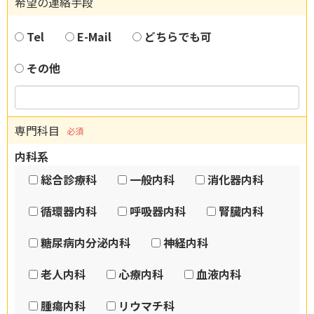
希望の連絡手段
Tel
E-Mail
どちらでも可
その他
専門科目
必須
内科系
総合診療科
一般内科
消化器内科
循環器内科
呼吸器内科
腎臓内科
糖尿病内分泌内科
神経内科
老人内科
心療内科
血液内科
腫瘍内科
リウマチ科