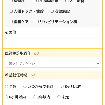
病理科
在宅訪問診療
人工透析
人間ドック・健診
老健施設
緩和ケア
リハビリテーション科
その他
医師免許取得年
必須
希望就任時期
必須
至急
いつからでも可
3ヶ月以内
6ヶ月以内
1年以内
未定