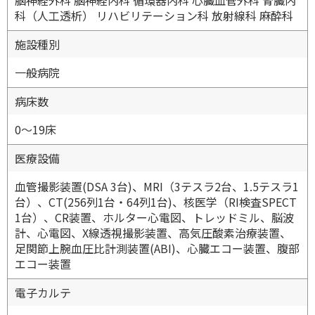
脳神経外科 脳神経内科 循環器内科 心臓血管外科 腎臓内
科（人工透析） リハビリテーション科 放射線科 麻酔科
施設種別
一般病院
病床数
0〜19床
医療設備
血管撮影装置(DSA 3台)、MRI（3テスラ2台、1.5テスラ1
台）、CT(256列1台・64列1台)、核医学（RI検査SPECT
1台）、CR装置、ホルター心電図、トレッドミル、脳波
計、心電図、X線透視撮影装置、高気圧酸素治療装置、
足関節上腕血圧比計測装置(ABI)、心臓エコー装置、腹部
エコー装置
電子カルテ