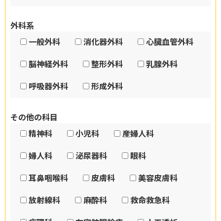
外科系
一般外科
消化器外科
心臓血管外科
脳神経外科
整形外科
乳腺外科
呼吸器外科
形成外科
その他の科目
精神科
小児科
産婦人科
婦人科
泌尿器科
眼科
耳鼻咽喉科
皮膚科
美容皮膚科
放射線科
麻酔科
救命救急科