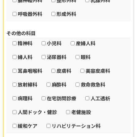
脳神経外科
整形外科
乳腺外科
呼吸器外科
形成外科
その他の科目
精神科
小児科
産婦人科
婦人科
泌尿器科
眼科
耳鼻咽喉科
皮膚科
美容皮膚科
放射線科
麻酔科
救命救急科
病理科
在宅訪問診療
人工透析
人間ドック・健診
老健施設
緩和ケア
リハビリテーション科