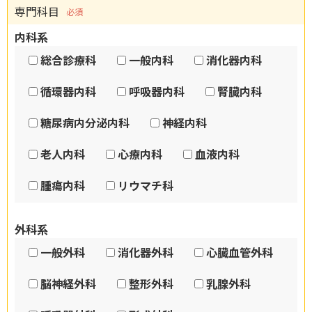
専門科目
必須
内科系
総合診療科
一般内科
消化器内科
循環器内科
呼吸器内科
腎臓内科
糖尿病内分泌内科
神経内科
老人内科
心療内科
血液内科
腫瘍内科
リウマチ科
外科系
一般外科
消化器外科
心臓血管外科
脳神経外科
整形外科
乳腺外科