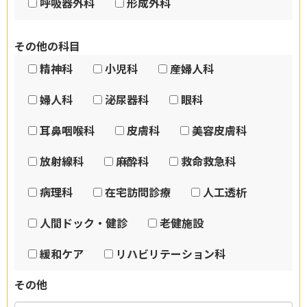
呼吸器外科
形成外科
その他の科目
精神科
小児科
産婦人科
婦人科
泌尿器科
眼科
耳鼻咽喉科
皮膚科
美容皮膚科
放射線科
麻酔科
救命救急科
病理科
在宅訪問診療
人工透析
人間ドック・健診
老健施設
緩和ケア
リハビリテーション科
その他