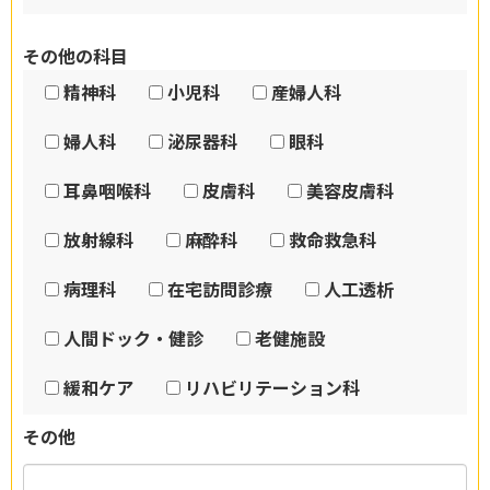
その他の科目
精神科
小児科
産婦人科
婦人科
泌尿器科
眼科
耳鼻咽喉科
皮膚科
美容皮膚科
放射線科
麻酔科
救命救急科
病理科
在宅訪問診療
人工透析
人間ドック・健診
老健施設
緩和ケア
リハビリテーション科
その他