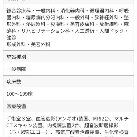
総合診療科・一般内科・消化器内科・循環器内科・呼吸
器内科・糖尿病内分泌内科・一般外科・脳神経外科・整
形外科・泌尿器科・皮膚科・美容皮膚科・放射線科・麻
酔科・リハビリテーション科・人工透析・人間ドック・
健診
形成外科・美容外科
施設種別
一般病院
病床数
100〜199床
医療設備
手術室３室、血管造影(アンギオ)装置、MRI2台、マルチ
CTスキャン装置、内視鏡装置2台、超音波断層撮影
（心・腹部エコー）、高気圧酸素治療装置、生化学検査