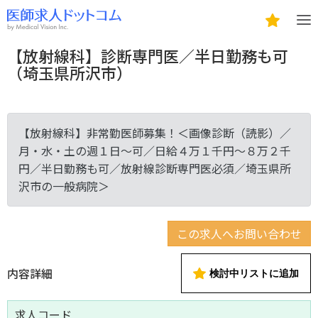
【放射線科】診断専門医／半日勤務も可
（埼玉県所沢市）
【放射線科】非常勤医師募集！＜画像診断（読影）／
月・水・土の週１日～可／日給４万１千円～８万２千
円／半日勤務も可／放射線診断専門医必須／埼玉県所
沢市の一般病院＞
この求人へお問い合わせ
内容詳細
検討中リストに追加
求人コード