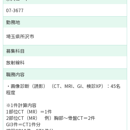
07-3677
勤務地
埼玉県所沢市
募集科目
放射線科
職務内容
・画像診断（読影） （CT、MRI、GI、検診XP）：45名
程度
※1件計算内容
1部位CT（MR）＝1件
2部位CT（MR） 例）胸部～骨盤CT＝2件
GI3件＝CT1件分