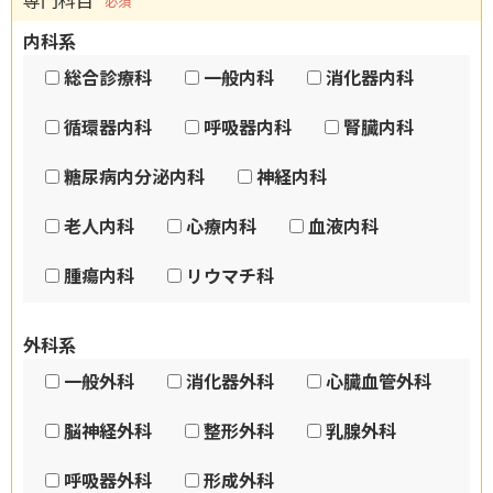
専門科目
必須
内科系
総合診療科
一般内科
消化器内科
循環器内科
呼吸器内科
腎臓内科
糖尿病内分泌内科
神経内科
老人内科
心療内科
血液内科
腫瘍内科
リウマチ科
外科系
一般外科
消化器外科
心臓血管外科
脳神経外科
整形外科
乳腺外科
呼吸器外科
形成外科